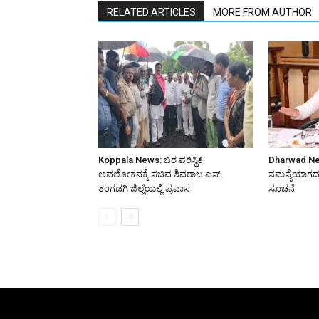
RELATED ARTICLES
MORE FROM AUTHOR
Koppala News: ಬರ ಪರಿಸ್ಥಿತಿ
Dharwad Ne
ಅವಲೋಕನಕ್ಕೆ ಸಚಿವ ಶಿವರಾಜ ಎಸ್.
ಸಮಸ್ಯೆಯಾಗದಂತ
ತಂಗಡಗಿ ಜಿಲ್ಲೆಯಲ್ಲಿ ಪ್ರವಾಸ
ಸೂಚನೆ