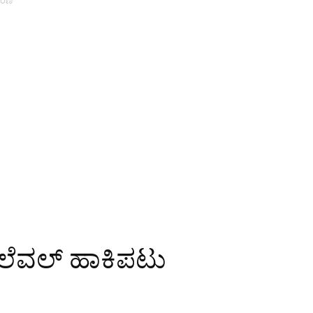
್ಮರಣ
ಲ್ ಲೆವಲ್ ಹಾಕಿಪಟು