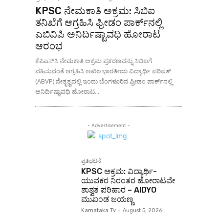
KPSC ನೇಮಕಾತಿ ಅಕ್ರಮ: ಸಿಬಿಐ
ತನಿಖೆಗೆ ಆಗ್ರಹಿಸಿ ಫ್ರೀಡಂ ಪಾರ್ಕ್‌ನಲ್ಲಿ
ಎಬಿವಿಪಿ ಅನಿರ್ದಿಷ್ಟಾವಧಿ ಹೋರಾಟ
ಆರಂಭ
ಕೆಪಿಎಸ್‌ಸಿ ನೇಮಕಾತಿ ಅಕ್ರಮ ಪ್ರಕರಣವನ್ನು ಸಿಬಿಐಗೆ
ವಹಿಸುವಂತೆ ಆಗ್ರಹಿಸಿ ಅಖಿಲ ಭಾರತೀಯ ವಿದ್ಯಾರ್ಥಿ ಪರಿಷತ್
(ABVP) ನೇತೃತ್ವದಲ್ಲಿ ಇಂದು ಬೆಂಗಳೂರಿನ ಫ್ರೀಡಂ ಪಾರ್ಕ್‌ನಲ್ಲಿ
ಅನಿರ್ದಿಷ್ಟಾವಧಿ ಹೋರಾಟ...
- Advertisement -
ಪ್ರತಿಭಟನೆ
KPSC ಅಕ್ರಮ: ವಿದ್ಯಾರ್ಥಿ-
ಯುವಕರ ನಿರಂತರ ಹೋರಾಟವೇ
ಶಾಶ್ವತ ಪರಿಹಾರ – AIDYO
ಮುಖಂಡ ಜಯಣ್ಣ
Karnataka Tv
-
August 5, 2026