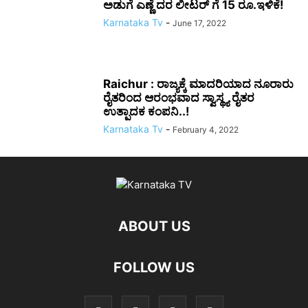
ಅಡುಗೆ ಎಣ್ಣೆ ದರ ಲೀಟರ್ ಗೆ 15 ರೂ.ಇಳಿಕೆ!
Karnataka Tv
-
June 17, 2022
Raichur : ರಾಜ್ಯಕ್ಕೆ ಮಾದರಿಯಾದ ನೂರಾರು
ರೈತರಿಂದ ಆರಂಭವಾದ ಸ್ವಾಸ್ಥ್ಯ ರೈತರ
ಉತ್ಪಾದಕ ಕಂಪನಿ..!
Karnataka Tv
-
February 4, 2022
ABOUT US
FOLLOW US