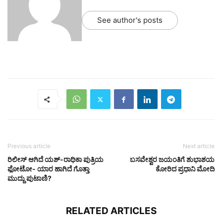
See author's posts
Previous article
Next article
ರಿಲೀಸ್ ಆಗಿದೆ ಯಶ್-ರಾಧಿಕಾ ಪುತ್ರಿಯ
ಬಸವೇಶ್ವರ ಜಯಂತಿಗೆ ಶುಭಾಶಯ
ಫೋಟೋ- ಯಾರ ಹಾಗಿದೆ ಗೊತ್ತಾ
ಕೋರಿದ ಪ್ರಧಾನಿ ಮೋದಿ
ಮುದ್ದು ಪುಟಾಣಿ?
RELATED ARTICLES