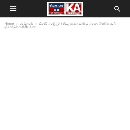
Home
ರಾಷ್ಟ್ರೀಯ
ಫೋನಿ ಸಂತ್ರಸ್ತರಿಗೆ ತಮ್ಮ ಒಂದು ವರ್ಷದ ಸಂಬಳ ನೀಡೋದಾಗಿ
ಘೋಷಿಸಿದ ಒಡಿಶಾ ಸಿಎಂ