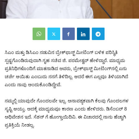
ಸಿಎಂ ಮತ್ತು ಡಿಸಿಎಂ ನಡುವಿನ ಬ್ರೇಕ್‌ಫಾಸ್ಟ್ ಮೀಟಿಂಗ್ ಬಳಿಕ ಪರಿಸ್ಥಿತಿ
ಸ್ಪಷ್ಟಗೊಂಡಿರುವುದಾಗಿ ಗೃಹ ಸಚಿವ ಜಿ. ಪರಮೇಶ್ವರ್ ಹೇಳಿದ್ದಾರೆ. ಮಾಧ್ಯಮ
ಪ್ರತಿನಿಧಿಗಳೊಂದಿಗೆ ಮಾತನಾಡಿದ ಅವರು, ಬ್ರೇಕ್‌ಫಾಸ್ಟ್ ಮೀಟಿಂಗ್‌ನಲ್ಲಿ ಏನು
ಚರ್ಚೆ ಆಯಿತು ಎಂಬುದು ನನಗೆ ತಿಳಿದಿಲ್ಲ. ಆದರೆ ಈಗ ಎಲ್ಲವೂ ತಿಳಿಯಾಗಿದೆ
ಎಂದು ನಾವು ಅಂದುಕೊಂಡಿದ್ದೇವೆ.
ನಮ್ಮಲ್ಲಿ ಯಾವುದೇ ಗೊಂದಲವೇ ಇಲ್ಲ. ಅನಾವಶ್ಯಕವಾಗಿ ಕೆಲವು ಗೊಂದಲಗಳ
ಸೃಷ್ಟಿ ಆಯ್ತು. ಅದಕ್ಕೆ ಮಾಧ್ಯಮವೂ ಕಾರಣ ಎಂದು ಹೇಳಿದರು. ಡಿಸೆಂಬರ್ 8
ಅಧಿವೇಶನ ಇದೆ. ಸೆಶನ್ ಗೆ ಹೋಗ್ತಾಯಿದಿವಿ. ಈ ವಿಚಾರದಲ್ಲಿ ನಾನು ಹೆಚ್ಚಾಗಿ
ಪ್ರತಿಕ್ರಿಯೆ ನೀಡಲ್ಲ.