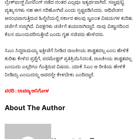
ಬ್ರೇಕ್‌ಫಾಸ್ಟ್ ಮೀಟಿಂಗ್ ನಡೆದ ನಂತರ ಎಲ್ಲವೂ ಇತ್ಯರ್ಥವಾಗಿದೆ. ಸಣ್ಣಪುಟ್ಟ
ವ್ಯತ್ಯಾಸಗಳು ಸಹ ಈಗ ಸರಿಹೋಗಿವೆ ಎಂದು ಸ್ಪಷ್ಟಪಡಿಸಿದರು. ಅಧಿವೇಶನ
ಆರಂಭವಾಗುತ್ತಿರುವ ಹಿನ್ನೆಲೆಯಲ್ಲಿ ಸರ್ಕಾರ ಹಲವು ಜ್ವಲಂತ ವಿಷಯಗಳ ಕುರಿತು
ಚರ್ಚೆಗೆ ಸಜ್ಜಾಗಿದೆ. ವಿಪಕ್ಷಗಳು ಚರ್ಚೆಗೆ ತಯಾರಾಗಿದ್ದಾರೆ. ನಾವು ವಿಶ್ವಾಸದಿಂದ
ಕೆಲಸ ಮುಂದುವರಿಸುತ್ತೇವೆ ಎಂದು ಗೃಹ ಸಚಿವರು ಹೇಳಿದರು.
ಸಿಎಂ ಸಿದ್ದರಾಮಯ್ಯ ಇತ್ತೀಚೆಗೆ ನೀಡಿದ ರಾಜಕೀಯ ಶಾಶ್ವತವಲ್ಲ ಎಂಬ ಹೇಳಿಕೆ
ಕುರಿತು ಕೇಳಿದ ಪ್ರಶ್ನೆಗೆ, ಪರಮೇಶ್ವರ್ ಪ್ರತಿಕ್ರಿಯಿಸಿದಂತೆ, ರಾಜಕೀಯ ಶಾಶ್ವತವಲ್ಲ
ಎಂಬುದು ಎಲ್ಲರಿಗೂ ಗೊತ್ತಿರುವ ವಿಷಯ. ಯಾಕೆ ಸಿಎಂ ಆ ರೀತಿಯ ಹೇಳಿಕೆ
ನೀಡಿದ್ರು ಎಂಬುದನ್ನು ಅವರನ್ನೇ ಕೇಳಬೇಕು ಎಂದಿದ್ದಾರೆ.
ವರದಿ : ಲಾವಣ್ಯ ಅನಿಗೋಳ
About The Author