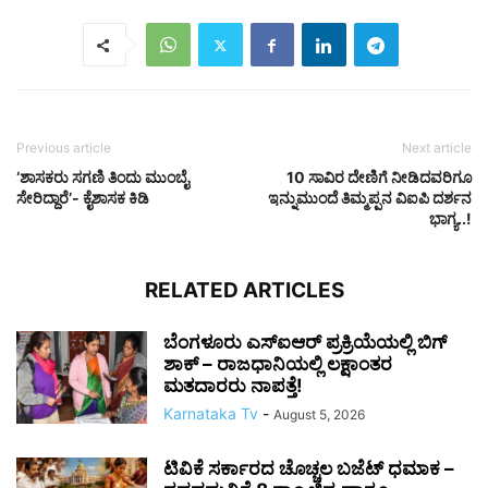
Previous article
Next article
‘ಶಾಸಕರು ಸಗಣಿ ತಿಂದು ಮುಂಬೈ
10 ಸಾವಿರ ದೇಣಿಗೆ ನೀಡಿದವರಿಗೂ
ಸೇರಿದ್ದಾರೆ’- ಕೈಶಾಸಕ ಕಿಡಿ
ಇನ್ನುಮುಂದೆ ತಿಮ್ಮಪ್ಪನ ವಿಐಪಿ ದರ್ಶನ
ಭಾಗ್ಯ..!
RELATED ARTICLES
ಬೆಂಗಳೂರು ಎಸ್‌ಐಆರ್ ಪ್ರಕ್ರಿಯೆಯಲ್ಲಿ ಬಿಗ್
ಶಾಕ್ – ರಾಜಧಾನಿಯಲ್ಲಿ ಲಕ್ಷಾಂತರ
ಮತದಾರರು ನಾಪತ್ತೆ!
Karnataka Tv
-
August 5, 2026
ಟಿವಿಕೆ ಸರ್ಕಾರದ ಚೊಚ್ಚಲ ಬಜೆಟ್ ಧಮಾಕ –