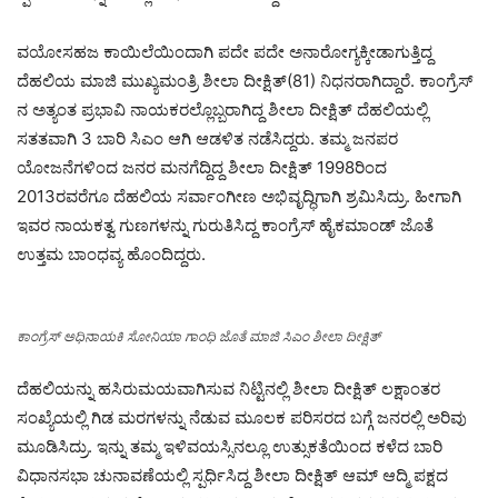
ವಯೋಸಹಜ ಕಾಯಿಲೆಯಿಂದಾಗಿ ಪದೇ ಪದೇ ಅನಾರೋಗ್ಯಕ್ಕೀಡಾಗುತ್ತಿದ್ದ
ದೆಹಲಿಯ ಮಾಜಿ ಮುಖ್ಯಮಂತ್ರಿ ಶೀಲಾ ದೀಕ್ಷಿತ್(81) ನಿಧನರಾಗಿದ್ದಾರೆ. ಕಾಂಗ್ರೆಸ್
ನ ಅತ್ಯಂತ ಪ್ರಭಾವಿ ನಾಯಕರಲ್ಲೊಬ್ಬರಾಗಿದ್ದ ಶೀಲಾ ದೀಕ್ಷಿತ್ ದೆಹಲಿಯಲ್ಲಿ
ಸತತವಾಗಿ 3 ಬಾರಿ ಸಿಎಂ ಆಗಿ ಆಡಳಿತ ನಡೆಸಿದ್ದರು. ತಮ್ಮ ಜನಪರ
ಯೋಜನೆಗಳಿಂದ ಜನರ ಮನಗೆದ್ದಿದ್ದ ಶೀಲಾ ದೀಕ್ಷಿತ್ 1998ರಿಂದ
2013ರವರೆಗೂ ದೆಹಲಿಯ ಸರ್ವಾಂಗೀಣ ಅಭಿವೃದ್ಧಿಗಾಗಿ ಶ್ರಮಿಸಿದ್ರು. ಹೀಗಾಗಿ
ಇವರ ನಾಯಕತ್ವ ಗುಣಗಳನ್ನು ಗುರುತಿಸಿದ್ದ ಕಾಂಗ್ರೆಸ್ ಹೈಕಮಾಂಡ್ ಜೊತೆ
ಉತ್ತಮ ಬಾಂಧವ್ಯ ಹೊಂದಿದ್ದರು.
ಕಾಂಗ್ರೆಸ್ ಅಧಿನಾಯಕಿ ಸೋನಿಯಾ ಗಾಂಧಿ ಜೊತೆ ಮಾಜಿ ಸಿಎಂ ಶೀಲಾ ದೀಕ್ಷಿತ್
ದೆಹಲಿಯನ್ನು ಹಸಿರುಮಯವಾಗಿಸುವ ನಿಟ್ಟಿನಲ್ಲಿ ಶೀಲಾ ದೀಕ್ಷಿತ್ ಲಕ್ಷಾಂತರ
ಸಂಖ್ಯೆಯಲ್ಲಿ ಗಿಡ ಮರಗಳನ್ನು ನೆಡುವ ಮೂಲಕ ಪರಿಸರದ ಬಗ್ಗೆ ಜನರಲ್ಲಿ ಅರಿವು
ಮೂಡಿಸಿದ್ರು. ಇನ್ನು ತಮ್ಮ ಇಳಿವಯಸ್ಸಿನಲ್ಲೂ ಉತ್ಸುಕತೆಯಿಂದ ಕಳೆದ ಬಾರಿ
ವಿಧಾನಸಭಾ ಚುನಾವಣೆಯಲ್ಲಿ ಸ್ಪರ್ಧಿಸಿದ್ದ ಶೀಲಾ ದೀಕ್ಷಿತ್ ಆಮ್ ಆದ್ಮಿ ಪಕ್ಷದ