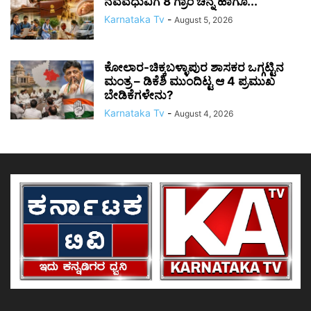
ನವವಧುವಿಗೆ 8 ಗ್ರಾಂ ಚಿನ್ನ ಹಾಗೂ...
Karnataka Tv
-
August 5, 2026
ಕೋಲಾರ-ಚಿಕ್ಕಬಳ್ಳಾಪುರ ಶಾಸಕರ ಒಗ್ಗಟ್ಟಿನ
ಮಂತ್ರ – ಡಿಕೆಶಿ ಮುಂದಿಟ್ಟ ಆ 4 ಪ್ರಮುಖ
ಬೇಡಿಕೆಗಳೇನು?
Karnataka Tv
-
August 4, 2026