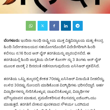
ಬೆಂಗಳೂರು:
ಇಂದಿರಾ ಗಾಂಧಿ ರಾಷ್ಟ್ರೀಯ ಮುಕ್ತ ವಿಶ್ವವಿದ್ಯಾಲಯ ಮತ್ತು ಕೇಂದ್ರ
ಹಿಂದಿ ನಿರ್ದೇಶನಾಲಯದ ಸಹಯೋಗದೊಂದಿಗೆ ವಿದೇಶಿಗರಿಗಾಗಿ ಹಿಂದಿ
ಕಲಿಸಲು ನ.16 ರಿಂದ ಆನ್ ಲೈನ್ ತರಗತಿಯನ್ನು ಪ್ರಾರಂಭಿಸಲಿದೆ. ಈ
ತರಗತಿಯಲ್ಲಿ ಹಿಂದಿ ಜಾಗೃತಿಯ ಬೇಸಿಕ್ ಕೋರ್ಸ್ ನ್ನು 3 ತಿಂಗಳು ಆನ್ ಲೈನ್
ಮೂಲಕ ವಾರಕ್ಕೆ 2 ದಿನದಂತೆ ನಡೆಸಲಾಗುವುದೆಂದು ಐಸಿಸಿಆರ್ ಪ್ರಕಟಿಸಿದೆ.
ತರಗತಿಯ ಒಟ್ಟು ಶುಲ್ಕದಲ್ಲಿ ಶೇಕಡ 70ರಷ್ಟು ಐಸಿಸಿಆರ್ ವಿನಾಯಿತಿ ನೀಡಲಿದ್ದು,
ಉಳಿದ 30ರಷ್ಟು ನೋಂದನಿ ಮಾಡಿಕೊಂಡ ವಿದ್ಯಾ್ಥಿಗಳು ಭರಿಸಲಿದ್ದಾರೆ. ಅರ್ಹ
ವಿದ್ಯಾರ್ಥಿಗಳನ್ನು ಸೇರಿಸಿಕೊಳ್ಳುವ, ದಾಖಲಿಸಿಕೊಳ್ಳುವ, ವಿದ್ಯಾರ್ಥಿಗಳ
ಮೌಲ್ಯಮಾಪನ ಮಾಡುವ, ಪ್ರಮಣೀಕರಿಸುವ ಕೆಲಸವನ್ನು ಐಜಿಎನ್ಒಯು
ಮಾಡುತ್ತದೆ. ತರಗತಿಗೆ ಬೇಕಾದ ಪೂರಕವಾದ ಸೌಕರ್ಯ ಒದಗಿದುವ