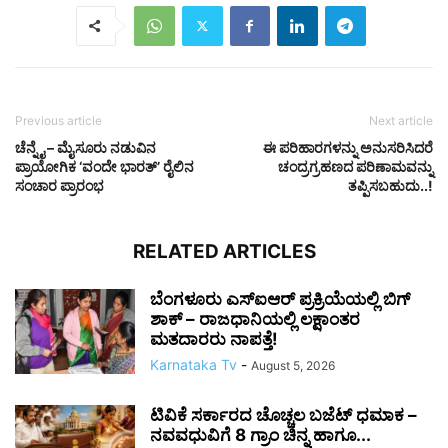
Previous article
Next article
ಚೆನ್ನೈ – ಮೈಸೂರು ನಡುವಿನ
ಈ ಪರಿಹಾರಗಳನ್ನು ಅನುಸರಿಸಿದರೆ
ಪ್ರಾಯೋಗಿಕ ‘ವಂದೇ ಭಾರತ್’ ರೈಲಿನ
ಚಂದ್ರಗ್ರಹಣದ ಪರಿಣಾಮವನ್ನು
ಸಂಚಾರ ಪ್ರಾರಂಭ
ತಪ್ಪಿಸಬಹುದು..!
RELATED ARTICLES
ಬೆಂಗಳೂರು ಎಸ್‌ಐಆರ್ ಪ್ರಕ್ರಿಯೆಯಲ್ಲಿ ಬಿಗ್
ಶಾಕ್ – ರಾಜಧಾನಿಯಲ್ಲಿ ಲಕ್ಷಾಂತರ
ಮತದಾರರು ನಾಪತ್ತೆ!
Karnataka Tv
-
August 5, 2026
ಟಿವಿಕೆ ಸರ್ಕಾರದ ಚೊಚ್ಚಲ ಬಜೆಟ್ ಧಮಾಕ –
ನವವಧುವಿಗೆ 8 ಗ್ರಾಂ ಚಿನ್ನ ಹಾಗೂ...