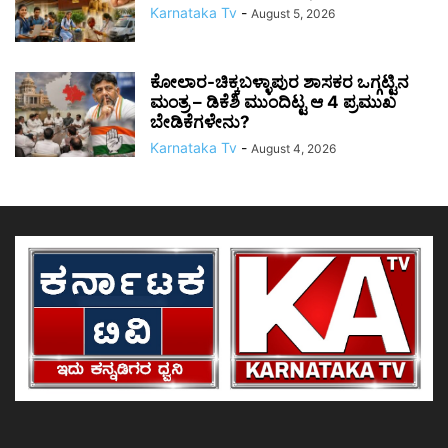
Karnataka Tv
-
August 5, 2026
ಕೋಲಾರ-ಚಿಕ್ಕಬಳ್ಳಾಪುರ ಶಾಸಕರ ಒಗ್ಗಟ್ಟಿನ
ಮಂತ್ರ – ಡಿಕೆಶಿ ಮುಂದಿಟ್ಟ ಆ 4 ಪ್ರಮುಖ
ಬೇಡಿಕೆಗಳೇನು?
Karnataka Tv
-
August 4, 2026