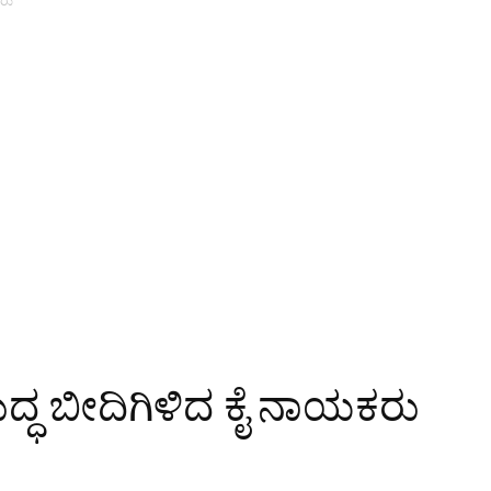
ಕರು
ುದ್ಧ ಬೀದಿಗಿಳಿದ ಕೈ ನಾಯಕರು