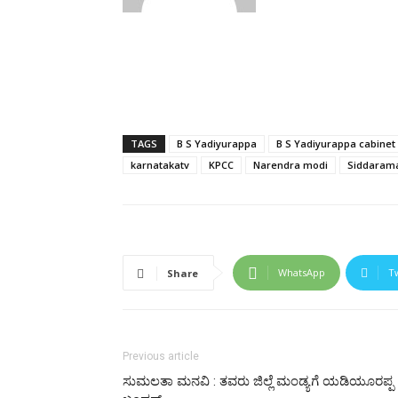
TAGS
B S Yadiyurappa
B S Yadiyurappa cabinet
karnatakatv
KPCC
Narendra modi
Siddaram
WhatsApp
T
Share
Previous article
ಸುಮಲತಾ ಮನವಿ : ತವರು ಜಿಲ್ಲೆ ಮಂಡ್ಯಗೆ ಯಡಿಯೂರಪ್ಪ