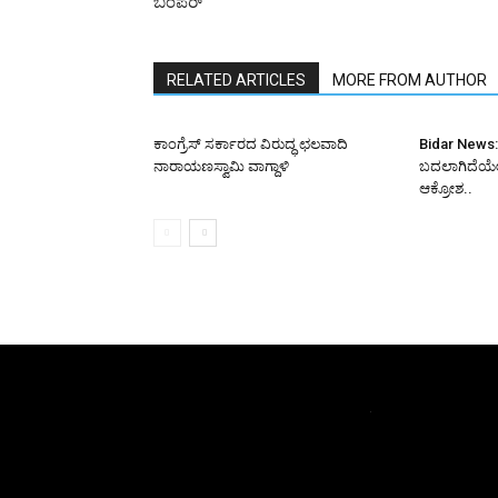
ಬಂಪರ್
RELATED ARTICLES
MORE FROM AUTHOR
ಕಾಂಗ್ರೆಸ್ ಸರ್ಕಾರದ ವಿರುದ್ಧ ಛಲವಾದಿ
Bidar News:
ನಾರಾಯಣಸ್ವಾಮಿ ವಾಗ್ದಾಳಿ
ಬದಲಾಗಿದೆಯೇ ಬ
ಆಕ್ರೋಶ..