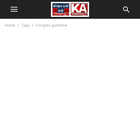
Home
Tags
Congres gurentee