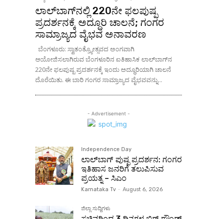
ಲಾಲ್‌ಬಾಗ್‌ನಲ್ಲಿ 220ನೇ ಫಲಪುಷ್ಪ
ಪ್ರದರ್ಶನಕ್ಕೆ ಅದ್ಧೂರಿ ಚಾಲನೆ; ಗಂಗರ
ಸಾಮ್ರಾಜ್ಯದ ವೈಭವ ಅನಾವರಣ
ಬೆಂಗಳೂರು: ಸ್ವಾತಂತ್ರ್ಯೋತ್ಸವದ ಅಂಗವಾಗಿ
ಆಯೋಜಿಸಲಾಗಿರುವ ಬೆಂಗಳೂರಿನ ಐತಿಹಾಸಿಕ ಲಾಲ್‌ಬಾಗ್‌ನ
220ನೇ ಫಲಪುಷ್ಪ ಪ್ರದರ್ಶನಕ್ಕೆ ಇಂದು ಅದ್ಧೂರಿಯಾಗಿ ಚಾಲನೆ
ದೊರೆಯಿತು. ಈ ಬಾರಿ ಗಂಗರ ಸಾಮ್ರಾಜ್ಯದ ವೈಭವವನ್ನು...
- Advertisement -
Independence Day
ಲಾಲ್‌ಬಾಗ್ ಪುಷ್ಪ ಪ್ರದರ್ಶನ: ಗಂಗರ
ಇತಿಹಾಸ ಜನರಿಗೆ ತಲುಪಿಸುವ
ಪ್ರಯತ್ನ – ಸಿಎಂ
Karnataka Tv
-
August 6, 2026
ಜಿಲ್ಲಾ ಸುದ್ದಿಗಳು
ಸಚಿವರಿಂದ 3 ದಿನಗಳ ಬಿಗ್ ಗ್ರೌಂಡ್