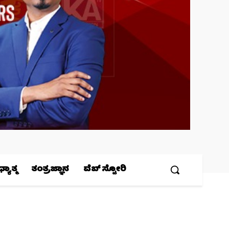
ಯಾತ್ಮ
ತಂತ್ರಜ್ಞಾನ
ವೆಬ್ ಸ್ಟೋರಿ