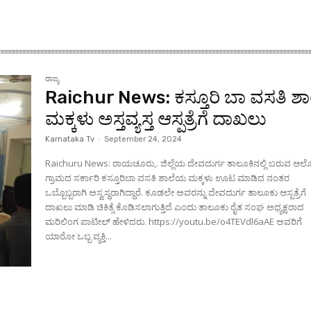
ರಾಜ್ಯ
Raichur News: ಕಸ್ತೂರಿ ಬಾ ವಸತಿ ಶಾ
ಮಕ್ಕಳು ಅಸ್ತವ್ಯಸ್ತ ಆಸ್ಪತ್ರೆಗೆ ದಾಖಲು
Karnataka Tv
-
September 24, 2024
Raichuru News: ರಾಯಚೂರು,. ಜಿಲ್ಲೆಯ ದೇವದುರ್ಗ ತಾಲೂಕಿನಲ್ಲಿ ಬರುವ ಆಲ್
ಗ್ರಾಮದ ಸರ್ಕಾರಿ ಕಸ್ತೂರಿಬಾ ವಸತಿ ಶಾಲೆಯ ಮಕ್ಕಳು ಊಟ ಮಾಡಿದ ನಂತರ
ಒಬ್ಬೊಬ್ಬರಾಗಿ ಅಸ್ವಸ್ಥರಾಗಿದ್ದಾರೆ. ಕೂಡಲೇ ಅವರನ್ನು ದೇವದುರ್ಗ ತಾಲೂಕು ಆಸ್ಪತ್ರೆಗೆ
ದಾಖಲು ಮಾಡಿ ಚಿಕಿತ್ಸೆ ಕೊಡಿಸಲಾಗುತ್ತಿದೆ ಎಂದು ತಾಲೂಕು ರೈತ ಸಂಘ ಅಧ್ಯಕ್ಷರಾದ
ಮರಿಲಿಂಗ ಪಾಟೀಲ್ ಹೇಳಿದರು. https://youtu.be/o4TEVdl6aAE ಅವರಿಗೆ
ಯಾರೋ ಒಬ್ಬ ವ್ಯಕ್ತಿ...