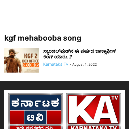
kgf mehabooba song
ಸ್ಯಾಂಡಲ್‌ವುಡ್‌ನ ಈ ವರ್ಷದ ಬಾಕ್ಸಾಫೀಸ್
ಕಿಂಗ್ ಯಾರು..?
Karnataka Tv
-
August 4, 2022