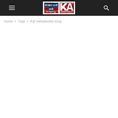
Home
Tags
Kgf mehabooba song