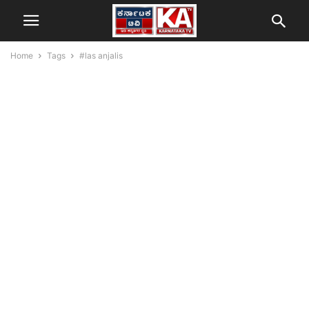
Home
Tags
#las anjalis