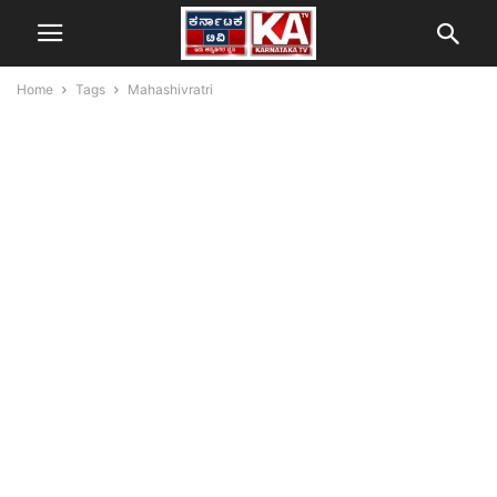
Home
Tags
Mahashivratri