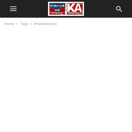
Home
Tags
#maheshjoshi