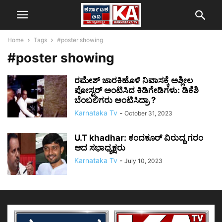
Home
Tags
#poster showing
#poster showing
ರಮೇಶ್ ಜಾರಕಿಹೊಳಿ ನಿವಾಸಕ್ಕೆ ಅಶ್ಲೀಲ
ಪೋಸ್ಟರ್ ಅಂಟಿಸಿದ ಕಿಡಿಗೇಡಿಗಳು: ಡಿಕೆಶಿ
ಬೆಂಬಲಿಗರು ಅಂಟಿಸಿದ್ರಾ ?
Karnataka Tv
-
October 31, 2023
U.T khadhar: ಕಂದಕೂರ್ ವಿರುದ್ದ ಗರಂ
ಆದ ಸಭಾಧ್ಯಕ್ಷರು
Karnataka Tv
-
July 10, 2023