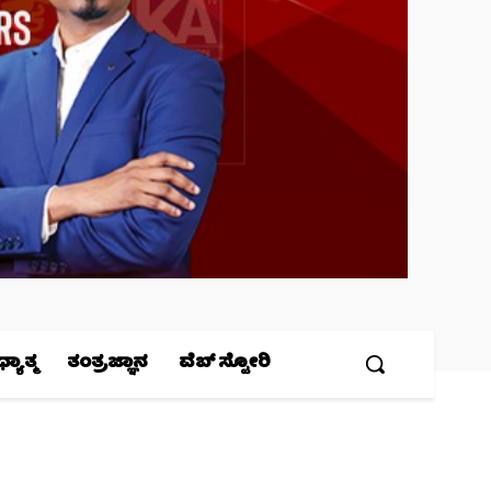
ಯಾತ್ಮ
ತಂತ್ರಜ್ಞಾನ
ವೆಬ್ ಸ್ಟೋರಿ