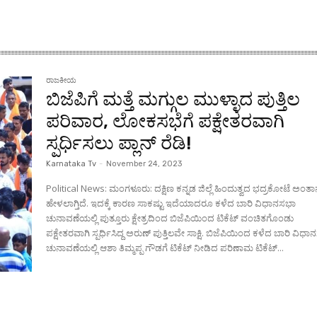
ರಾಜಕೀಯ
ಬಿಜೆಪಿಗೆ ಮತ್ತೆ ಮಗ್ಗುಲ ಮುಳ್ಳಾದ ಪುತ್ತಿಲ
ಪರಿವಾರ, ಲೋಕಸಭೆಗೆ ಪಕ್ಷೇತರವಾಗಿ
ಸ್ಪರ್ಧಿಸಲು ಪ್ಲಾನ್ ರೆಡಿ!
Karnataka Tv
-
November 24, 2023
Political News: ಮಂಗಳೂರು: ದಕ್ಷಿಣ ಕನ್ನಡ ಜಿಲ್ಲೆ ಹಿಂದುತ್ವದ ಭದ್ರಕೋಟೆ ಅಂತ
ಹೇಳಲಾಗ್ತಿದೆ. ಇದಕ್ಕೆ ಕಾರಣ ಸಾಕಷ್ಟು ಇದೆಯಾದರೂ ಕಳೆದ ಬಾರಿ ವಿಧಾನಸಭಾ
ಚುನಾವಣೆಯಲ್ಲಿ ಪುತ್ತೂರು ಕ್ಷೇತ್ರದಿಂದ ಬಿಜೆಪಿಯಿಂದ ಟಿಕೆಟ್‌ ವಂಚಿತಗೊಂಡು
ಪಕ್ಷೇತರವಾಗಿ ಸ್ಪರ್ಧಿಸಿದ್ದ ಅರುಣ್ ಪುತ್ತಿಲವೇ ಸಾಕ್ಷಿ. ಬಿಜೆಪಿಯಿಂದ ಕಳೆದ ಬಾರಿ ವಿಧಾನಸಭಾ
ಚುನಾವಣೆಯಲ್ಲಿ ಆಶಾ ತಿಮ್ಮಪ್ಪ ಗೌಡಗೆ ಟಿಕೆಟ್ ನೀಡಿದ ಪರಿಣಾಮ ಟಿಕೆಟ್...