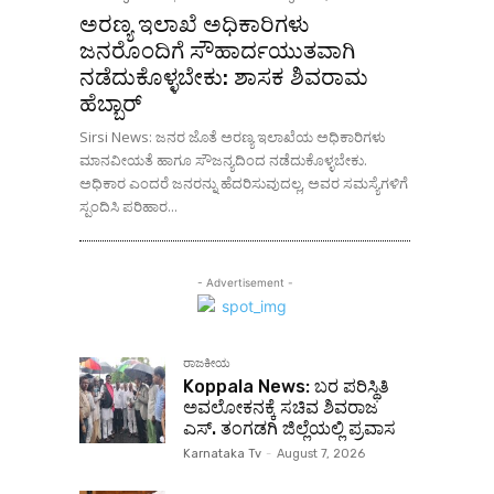
ಅರಣ್ಯ ಇಲಾಖೆ ಅಧಿಕಾರಿಗಳು
ಜನರೊಂದಿಗೆ ಸೌಹಾರ್ದಯುತವಾಗಿ
ನಡೆದುಕೊಳ್ಳಬೇಕು: ಶಾಸಕ ಶಿವರಾಮ
ಹೆಬ್ಬಾರ್
Sirsi News: ಜನರ ಜೊತೆ ಅರಣ್ಯ ಇಲಾಖೆಯ ಅಧಿಕಾರಿಗಳು
ಮಾನವೀಯತೆ ಹಾಗೂ ಸೌಜನ್ಯದಿಂದ ನಡೆದುಕೊಳ್ಳಬೇಕು.
ಅಧಿಕಾರ ಎಂದರೆ ಜನರನ್ನು ಹೆದರಿಸುವುದಲ್ಲ, ಅವರ ಸಮಸ್ಯೆಗಳಿಗೆ
ಸ್ಪಂದಿಸಿ ಪರಿಹಾರ...
- Advertisement -
ರಾಜಕೀಯ
Koppala News: ಬರ ಪರಿಸ್ಥಿತಿ
ಅವಲೋಕನಕ್ಕೆ ಸಚಿವ ಶಿವರಾಜ
ಎಸ್. ತಂಗಡಗಿ ಜಿಲ್ಲೆಯಲ್ಲಿ ಪ್ರವಾಸ
Karnataka Tv
-
August 7, 2026