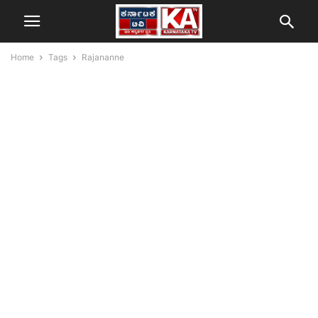
Home
Tags
Rajananne