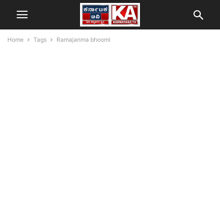
Home
Tags
Ramajanma bhoomi