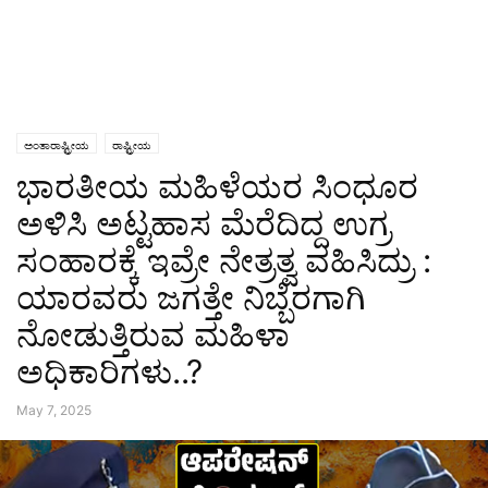
ಅಂತಾರಾಷ್ಟ್ರೀಯ
ರಾಷ್ಟ್ರೀಯ
ಭಾರತೀಯ ಮಹಿಳೆಯರ ಸಿಂಧೂರ
ಅಳಿಸಿ ಅಟ್ಟಹಾಸ ಮೆರೆದಿದ್ದ ಉಗ್ರ
ಸಂಹಾರಕ್ಕೆ ಇವ್ರೇ ನೇತ್ರತ್ವ ವಹಿಸಿದ್ರು :
ಯಾರವರು ಜಗತ್ತೇ ನಿಬ್ಬೆರಗಾಗಿ
ನೋಡುತ್ತಿರುವ ಮಹಿಳಾ
ಅಧಿಕಾರಿಗಳು..?
May 7, 2025