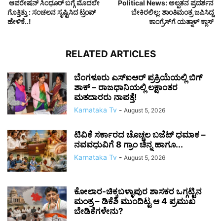
ಆಪರೇಷನ್‌ ಸಿಂಧೂರ್‌ ಬಗ್ಗೆ ಮೊದಲೇ
Political News: ಅಲ್ಪತನ ಪ್ರದರ್ಶನ
ಗೊತ್ತಿತ್ತು : ಸಂಚಲನ ಸೃಷ್ಟಿಸಿದ ಟ್ರಂಪ್‌
ಬೇಕಿರಲಿಲ್ಲ: ಶಾಂತಿಮಂತ್ರ ಜಪಿಸಿದ್ದ
ಹೇಳಿಕೆ..!
ಕಾಂಗ್ರೆಸ್‌ಗೆ ಯತ್ನಾಳ್ ಕ್ಲಾಸ್
RELATED ARTICLES
ಬೆಂಗಳೂರು ಎಸ್‌ಐಆರ್ ಪ್ರಕ್ರಿಯೆಯಲ್ಲಿ ಬಿಗ್
ಶಾಕ್ – ರಾಜಧಾನಿಯಲ್ಲಿ ಲಕ್ಷಾಂತರ
ಮತದಾರರು ನಾಪತ್ತೆ!
Karnataka Tv
-
August 5, 2026
ಟಿವಿಕೆ ಸರ್ಕಾರದ ಚೊಚ್ಚಲ ಬಜೆಟ್ ಧಮಾಕ –
ನವವಧುವಿಗೆ 8 ಗ್ರಾಂ ಚಿನ್ನ ಹಾಗೂ...
Karnataka Tv
-
August 5, 2026
ಕೋಲಾರ-ಚಿಕ್ಕಬಳ್ಳಾಪುರ ಶಾಸಕರ ಒಗ್ಗಟ್ಟಿನ
ಮಂತ್ರ – ಡಿಕೆಶಿ ಮುಂದಿಟ್ಟ ಆ 4 ಪ್ರಮುಖ
ಬೇಡಿಕೆಗಳೇನು?