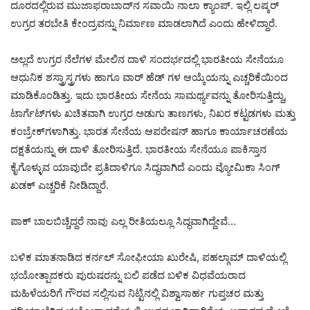
ದೂರದಲ್ಲಿರುವ ಮುಜಾಫರಾಬಾದ್‌ನ ಸವಾಯಿ ನಾಲಾ ಕ್ಯಾಂಪ್. ಇಲ್ಲಿ ಲಷ್ಕರ್
ಉಗ್ರರ ತರಬೇತಿ ಕೇಂದ್ರವನ್ನು ನಿರ್ಮಾಣ ಮಾಡಲಾಗಿದೆ ಎಂದು ಹೇಳಿದ್ದಾರೆ.
ಅಲ್ಲದೆ ಉಗ್ರರ ನೆಲೆಗಳ ಮೇಲಿನ ದಾಳಿ ಸಂದರ್ಭದಲ್ಲಿ ಭಾರತೀಯ ಸೇನೆಯೂ
ಆಧುನಿಕ ಶಸ್ತ್ರಾಸ್ತ್ರಗಳು ಹಾಗೂ ವಾರ್ ಹೆಡ್ ಗಳ ಆಯ್ಕೆಯನ್ನು ಎಚ್ಚರಿಕೆಯಿಂದ
ಮಾಡಿಕೊಂಡಿತ್ತು. ಇದು ಭಾರತೀಯ ಸೇನೆಯ ಸಾಮರ್ಥ್ಯವನ್ನು ತೋರಿಸುತ್ತಿದ್ದು,
ಟಾರ್ಗೆಟ್‌ಗಳು ಖಚಿತವಾಗಿ ಉಗ್ರರ ಅಡುಗು ತಾಣಗಳು, ನಿಖರ ಕಟ್ಟಡಗಳು ಮತ್ತು
ಕಂಬ್ರೇಕ್‌ಗಳಾಗಿತ್ತು. ಭಾರತ ಸೇನೆಯ ಆಪರೇಷನ್ ಹಾಗೂ ಕಾರ್ಯಾಚರಣೆಯ
ದಕ್ಷತೆಯನ್ನು ಈ ದಾಳಿ ತೋರಿಸುತ್ತಿದೆ. ಭಾರತೀಯ ಸೇನೆಯೂ ಪಾಕಿಸ್ತಾನ
ಕೈಗೊಳ್ಳುವ ಯಾವುದೇ ಪ್ರತಿದಾಳಿಗೂ ಸಿದ್ಧವಾಗಿದೆ ಎಂದು ವ್ಯೋಮಿಕಾ ಸಿಂಗ್
ಖಡಕ್ ಎಚ್ಚರಿಕೆ ನೀಡಿದ್ದಾರೆ.
ಪಾಕ್ ಬಾಲಬಿಚ್ಚಿದ್ದರೆ ನಾವು ಎಲ್ಲ ರೀತಿಯಲ್ಲೂ ಸಿದ್ಧವಾಗಿದ್ದೇವೆ…
ಬಳಿಕ ಮಾತನಾಡಿದ ಕರ್ನಲ್‌ ಸೋಫೀಯಾ ಖುರೇಷಿ, ಪಹಲ್ಗಾಮ್ ದಾಳಿಯಲ್ಲಿ
ಭಯೋತ್ಪಾದಕರು ಪುರುಷರನ್ನು ಬಲಿ ಪಡೆದ ಬಳಿಕ ವಿಧವೆಯರಾದ
ಮಹಿಳೆಯರಿಗೆ ಗೌರವ ಸಲ್ಲಿಸುವ ನಿಟ್ಟಿನಲ್ಲಿ ವಿಶ್ವಾಸಾರ್ಹ ಗುಪ್ತಚರ ಮತ್ತು