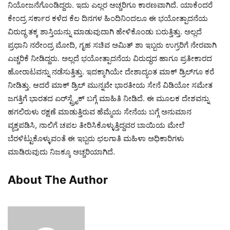
ನಿಯೋಜನೆಗೊಂಡಿದ್ದರು. ಇದು ಎಲ್ಲರ ಅಚ್ಚರಿಗೂ ಕಾರಣವಾಗಿದೆ. ಯಾಕೆಂದರೆ
ಕೇಂದ್ರ ಸರ್ಕಾರ ಕಳೆದ ಕೆಲ ದಿನಗಳ ಹಿಂದಿನಿಂದಲೂ ಈ ಭಯೋತ್ಪಾದನೆಯ
ವಿರುದ್ಧ ತಕ್ಕ ಶಾಸ್ತಿಯನ್ನು ಮಾಡುವುದಾಗಿ ಹೇಳಿಕೊಂಡು ಬರುತ್ತಿತ್ತು. ಅಲ್ಲದೆ
ಪ್ರಧಾನಿ ನರೇಂದ್ರ ಮೋದಿ, ಗೃಹ ಸಚಿವ ಅಮಿತ್‌ ಶಾ ಇಬ್ಬರು ಉಗ್ರರಿಗೆ ನೇರವಾಗಿ
ಎಚ್ಚರಿಕೆ ನೀಡಿದ್ದರು. ಅಲ್ಲದೆ ಭಯೋತ್ಪಾದನೆಯ ವಿರುದ್ಧದ ಹಾಗೂ ಪ್ರತೀಕಾರದ
ಹೋರಾಟವನ್ನು ನಡೆಸುತ್ತಿತ್ತು. ಇದಕ್ಕಾಗಿಯೇ ದೇಶಾದ್ಯಂತ ಮಾಕ್‌ ಡ್ರಿಲ್‌ಗೂ ಕರೆ
ನೀಡಿತ್ತು. ಆದರೆ ಮಾಕ್‌ ಡ್ರಿಲ್‌ ಮುನ್ನವೇ ಭಾರತೀಯ ಸೇನೆ ವಿಡಿಯೋ ಸಮೇತ
ಜಗತ್ತಿಗೆ ಭಾರತದ ಏರ್‌ಸ್ಟ್ರೈಕ್‌ ಬಗ್ಗೆ ಮಾಹಿತಿ ನೀಡಿದೆ. ಈ ಮೂಲಕ ದೇಶವನ್ನು
ಹಗಲಿರುಳು ರಕ್ಷಣೆ ಮಾಡುತ್ತಿರುವ ಹೆಮ್ಮೆಯ ಸೇನೆಯ ಬಗ್ಗೆ ಅನುಮಾನ
ವ್ಯಕ್ತಪಡಿಸಿ, ನಾಲಿಗೆ ಚಪಲ ತೀರಿಸಿಕೊಳ್ಳುತ್ತಿದ್ದವರ ಬಾಯಿಯ ಮೇಲೆ
ಬೆರಳಿಟ್ಟುಕೊಳ್ಳುವಂತೆ ಈ ಇಬ್ಬರು ಛಲಗಾತಿ ಮಹಿಳಾ ಅಧಿಕಾರಿಗಳು
ಮಾಡಿರುವುದು ನಿಜಕ್ಕೂ ಅಚ್ಚರಿಯಾಗಿದೆ.
About The Author