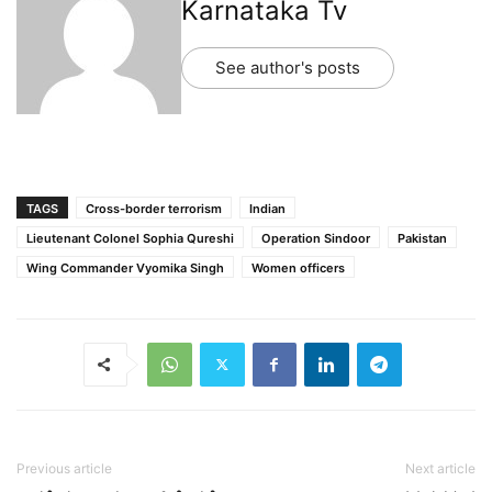
Karnataka Tv
See author's posts
TAGS
Cross-border terrorism
Indian
Lieutenant Colonel Sophia Qureshi
Operation Sindoor
Pakistan
Wing Commander Vyomika Singh
Women officers
Previous article
Next article