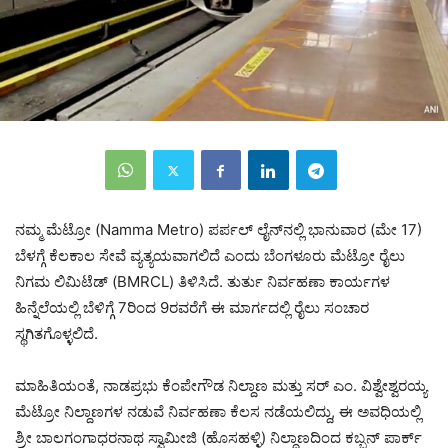
ನಮ್ಮ ಮೆಟ್ರೋ (Namma Metro) ಪರ್ಪಲ್ ಲೈನ್‌ನಲ್ಲಿ ಭಾನುವಾರ (ಮೇ 17)
ಬೆಳಗ್ಗೆ ಕೆಲಕಾಲ ಸೇವೆ ವ್ಯತ್ಯಯವಾಗಲಿದೆ ಎಂದು ಬೆಂಗಳೂರು ಮೆಟ್ರೋ ರೈಲು
ನಿಗಮ ಲಿಮಿಟೆಡ್ (BMRCL) ತಿಳಿಸಿದೆ. ತುರ್ತು ನಿರ್ವಹಣಾ ಕಾರ್ಯಗಳ
ಹಿನ್ನೆಲೆಯಲ್ಲಿ ಬೆಳಿಗ್ಗೆ 7ರಿಂದ 9ರವರೆಗೆ ಈ ಮಾರ್ಗದಲ್ಲಿ ರೈಲು ಸಂಚಾರ
ಸ್ಥಗಿತಗೊಳ್ಳಲಿದೆ.
ಮಾಹಿತಿಯಂತೆ, ನಾಡಪ್ರಭು ಕೆಂಪೇಗೌಡ ನಿಲ್ದಾಣ ಮತ್ತು ಸರ್ ಎಂ. ವಿಶ್ವೇಶ್ವರಯ್ಯ
ಮೆಟ್ರೋ ನಿಲ್ದಾಣಗಳ ನಡುವೆ ನಿರ್ವಹಣಾ ಕೆಲಸ ನಡೆಯಲಿದ್ದು, ಈ ಅವಧಿಯಲ್ಲಿ
ಶ್ರೀ ಬಾಲಗಂಗಾಧರನಾಥ ಸ್ವಾಮೀಜಿ (ಹೊಸಹಳ್ಳಿ) ನಿಲ್ದಾಣದಿಂದ ಕಬ್ಬನ್ ಪಾರ್ಕ್