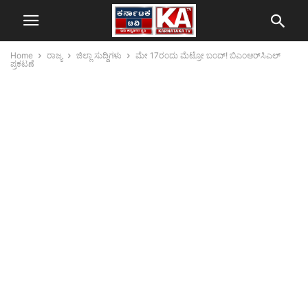
Home
ರಾಜ್ಯ
ಜಿಲ್ಲಾ ಸುದ್ದಿಗಳು
ಮೇ 17ರಂದು ಮೆಟ್ರೋ ಬಂದ್! ಬಿಎಂಆರ್‌ಸಿಎಲ್
ಪ್ರಕಟಣೆ