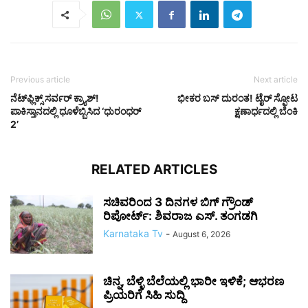
Previous article
Next article
ನೆಟ್‌ಫ್ಲಿಕ್ಸ್ ಸರ್ವರ್ ಕ್ರ್ಯಾಶ್!
ಭೀಕರ ಬಸ್ ದುರಂತ! ಟೈರ್ ಸ್ಫೋಟ
ಪಾಕಿಸ್ತಾನದಲ್ಲಿ ಧೂಳೆಬ್ಬಿಸಿದ ‘ಧುರಂಧರ್
ಕ್ಷಣಾರ್ಧದಲ್ಲಿ ಬೆಂಕಿ
2’
RELATED ARTICLES
ಸಚಿವರಿಂದ 3 ದಿನಗಳ ಬಿಗ್ ಗ್ರೌಂಡ್
ರಿಪೋರ್ಟ್: ಶಿವರಾಜ ಎಸ್. ತಂಗಡಗಿ
Karnataka Tv
-
August 6, 2026
ಚಿನ್ನ, ಬೆಳ್ಳಿ ಬೆಲೆಯಲ್ಲಿ ಭಾರೀ ಇಳಿಕೆ; ಆಭರಣ
ಪ್ರಿಯರಿಗೆ ಸಿಹಿ ಸುದ್ದಿ