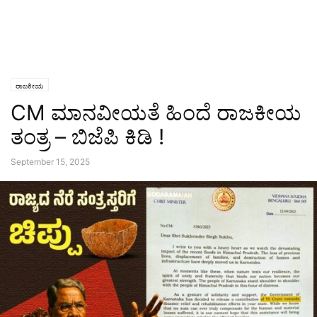
ರಾಜಕೀಯ
CM ಮಾನವೀಯತೆ ಹಿಂದೆ ರಾಜಕೀಯ
ತಂತ್ರ – ಬಿಜೆಪಿ ಕಿಡಿ !
September 15, 2025