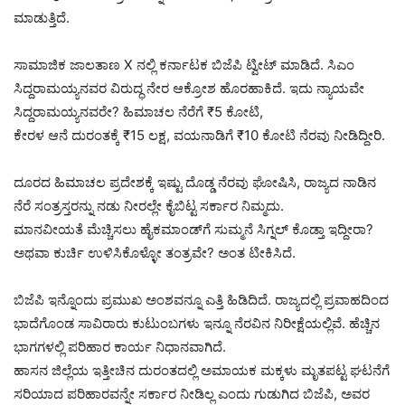
ಮಾಡುತ್ತಿದೆ.
ಸಾಮಾಜಿಕ ಜಾಲತಾಣ X ನಲ್ಲಿ ಕರ್ನಾಟಕ ಬಿಜೆಪಿ ಟ್ವೀಟ್ ಮಾಡಿದೆ. ಸಿಎಂ
ಸಿದ್ದರಾಮಯ್ಯನವರ ವಿರುದ್ಧ ನೇರ ಆಕ್ರೋಶ ಹೊರಹಾಕಿದೆ. ಇದು ನ್ಯಾಯವೇ
ಸಿದ್ದರಾಮಯ್ಯನವರೇ? ಹಿಮಾಚಲ ನೆರೆಗೆ ₹5 ಕೋಟಿ,
ಕೇರಳ ಆನೆ ದುರಂತಕ್ಕೆ ₹15 ಲಕ್ಷ, ವಯನಾಡಿಗೆ ₹10 ಕೋಟಿ ನೆರವು ನೀಡಿದ್ದೀರಿ.
ದೂರದ ಹಿಮಾಚಲ ಪ್ರದೇಶಕ್ಕೆ ಇಷ್ಟು ದೊಡ್ಡ ನೆರವು ಘೋಷಿಸಿ, ರಾಜ್ಯದ ನಾಡಿನ
ನೆರೆ ಸಂತ್ರಸ್ತರನ್ನು ನಡು ನೀರಲ್ಲೇ ಕೈಬಿಟ್ಟ ಸರ್ಕಾರ ನಿಮ್ಮದು.
ಮಾನವೀಯತೆ ಮೆಚ್ಚಿಸಲು ಹೈಕಮಾಂಡ್‌ಗೆ ಸುಮ್ಮನೆ ಸಿಗ್ನಲ್ ಕೊಡ್ತಾ ಇದ್ದೀರಾ?
ಅಥವಾ ಕುರ್ಚಿ ಉಳಿಸಿಕೊಳ್ಳೋ ತಂತ್ರವೇ? ಅಂತ ಟೀಕಿಸಿದೆ.
ಬಿಜೆಪಿ ಇನ್ನೊಂದು ಪ್ರಮುಖ ಅಂಶವನ್ನೂ ಎತ್ತಿ ಹಿಡಿದಿದೆ. ರಾಜ್ಯದಲ್ಲಿ ಪ್ರವಾಹದಿಂದ
ಭಾದೆಗೊಂಡ ಸಾವಿರಾರು ಕುಟುಂಬಗಳು ಇನ್ನೂ ನೆರವಿನ ನಿರೀಕ್ಷೆಯಲ್ಲಿವೆ. ಹೆಚ್ಚಿನ
ಭಾಗಗಳಲ್ಲಿ ಪರಿಹಾರ ಕಾರ್ಯ ನಿಧಾನವಾಗಿದೆ.
ಹಾಸನ ಜಿಲ್ಲೆಯ ಇತ್ತೀಚಿನ ದುರಂತದಲ್ಲಿ ಅಮಾಯಕ ಮಕ್ಕಳು ಮೃತಪಟ್ಟ ಘಟನೆಗೆ
ಸರಿಯಾದ ಪರಿಹಾರವನ್ನೇ ಸರ್ಕಾರ ನೀಡಿಲ್ಲ ಎಂದು ಗುಡುಗಿದ ಬಿಜೆಪಿ, ಅವರ