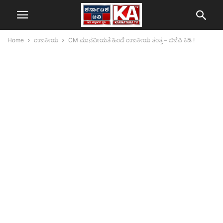
Home
ರಾಜಕೀಯ
CM ಮಾನವೀಯತೆ ಹಿಂದೆ ರಾಜಕೀಯ ತಂತ್ರ – ಬಿಜೆಪಿ ಕಿಡಿ !