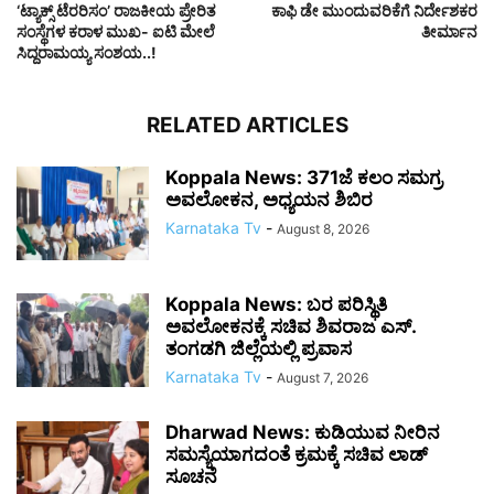
‘ಟ್ಯಾಕ್ಸ್ ಟೆರರಿಸಂ’ ರಾಜಕೀಯ ಪ್ರೇರಿತ
ಕಾಫಿ ಡೇ ಮುಂದುವರಿಕೆಗೆ ನಿರ್ದೇಶಕರ
ಸಂಸ್ಥೆಗಳ ಕರಾಳ ಮುಖ- ಐಟಿ ಮೇಲೆ
ತೀರ್ಮಾನ
ಸಿದ್ದರಾಮಯ್ಯ ಸಂಶಯ..!
RELATED ARTICLES
Koppala News: 371ಜೆ ಕಲಂ ಸಮಗ್ರ
ಅವಲೋಕನ, ಅಧ್ಯಯನ ಶಿಬಿರ
Karnataka Tv
-
August 8, 2026
Koppala News: ಬರ ಪರಿಸ್ಥಿತಿ
ಅವಲೋಕನಕ್ಕೆ ಸಚಿವ ಶಿವರಾಜ ಎಸ್.
ತಂಗಡಗಿ ಜಿಲ್ಲೆಯಲ್ಲಿ ಪ್ರವಾಸ
Karnataka Tv
-
August 7, 2026
Dharwad News: ಕುಡಿಯುವ ನೀರಿನ
ಸಮಸ್ಯೆಯಾಗದಂತೆ ಕ್ರಮಕ್ಕೆ ಸಚಿವ ಲಾಡ್
ಸೂಚನೆ