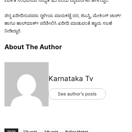
ಏರಿಳಿತ ಸಂಭವಿಸುವ ಸಾಧ್ಯತೆ ಇದೆ ಎಂದು ವ್ಯಾಪಾರಿಗಳು ಹೇಳಿದ್ದಾರೆ.
ಚಿನ್ನ ಖರೀದಿಸುವವರು ಸ್ಥಳೀಯ ಮಾರುಕಟ್ಟೆ ದರ, ಜಿಎಸ್ಟಿ, ಮೇಕಿಂಗ್ ಚಾರ್ಜ್
ಹಾಗೂ ಹಾಲ್‌ಮಾರ್ಕ್ ಪರಿಶೀಲಿಸಿ ಖರೀದಿ ಮಾಡುವಂತೆ ತಜ್ಞರು ಸಲಹೆ
ನೀಡಿದ್ದಾರೆ.
About The Author
Karnataka Tv
See author's posts
TAGS
22k gold
24k gold
Bullion Market