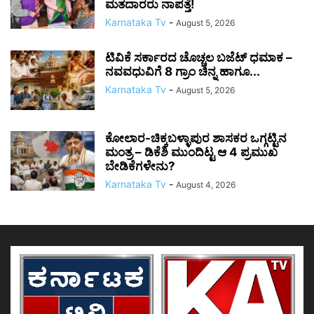
ಮತದಾರರು ನಾಪತ್ತೆ!
Karnataka Tv
-
August 5, 2026
ಟಿವಿಕೆ ಸರ್ಕಾರದ ಚೊಚ್ಚಲ ಬಜೆಟ್ ಧಮಾಕ –
ನವವಧುವಿಗೆ 8 ಗ್ರಾಂ ಚಿನ್ನ ಹಾಗೂ...
Karnataka Tv
-
August 5, 2026
ಕೋಲಾರ-ಚಿಕ್ಕಬಳ್ಳಾಪುರ ಶಾಸಕರ ಒಗ್ಗಟ್ಟಿನ
ಮಂತ್ರ – ಡಿಕೆಶಿ ಮುಂದಿಟ್ಟ ಆ 4 ಪ್ರಮುಖ
ಬೇಡಿಕೆಗಳೇನು?
Karnataka Tv
-
August 4, 2026