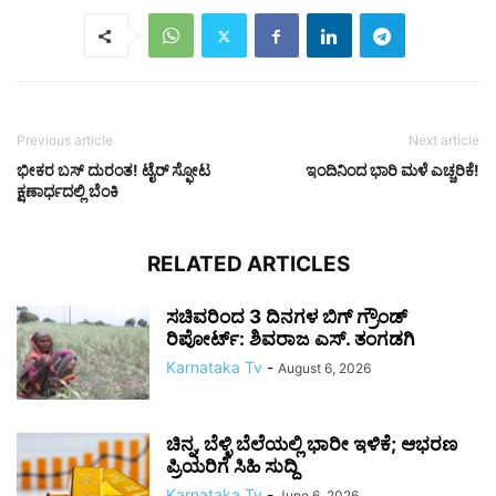
Previous article
Next article
ಭೀಕರ ಬಸ್ ದುರಂತ! ಟೈರ್ ಸ್ಫೋಟ
ಇಂದಿನಿಂದ ಭಾರಿ ಮಳೆ ಎಚ್ಚರಿಕೆ!
ಕ್ಷಣಾರ್ಧದಲ್ಲಿ ಬೆಂಕಿ
RELATED ARTICLES
ಸಚಿವರಿಂದ 3 ದಿನಗಳ ಬಿಗ್ ಗ್ರೌಂಡ್
ರಿಪೋರ್ಟ್: ಶಿವರಾಜ ಎಸ್. ತಂಗಡಗಿ
Karnataka Tv
-
August 6, 2026
ಚಿನ್ನ, ಬೆಳ್ಳಿ ಬೆಲೆಯಲ್ಲಿ ಭಾರೀ ಇಳಿಕೆ; ಆಭರಣ
ಪ್ರಿಯರಿಗೆ ಸಿಹಿ ಸುದ್ದಿ
Karnataka Tv
-
June 6, 2026