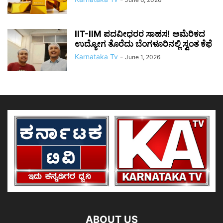
IIT-IIM ಪದವೀಧರರ ಸಾಹಸ! ಅಮೆರಿಕದ
ಉದ್ಯೋಗ ತೊರೆದು ಬೆಂಗಳೂರಿನಲ್ಲಿ ಸ್ವಂತ ಕೆಫೆ
Karnataka Tv
-
June 1, 2026
ABOUT US