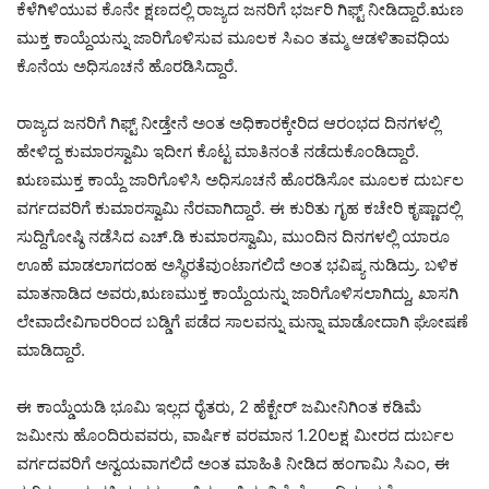
ಕೆಳೆಗಿಳಿಯುವ ಕೊನೇ ಕ್ಷಣದಲ್ಲಿ ರಾಜ್ಯದ ಜನರಿಗೆ ಭರ್ಜರಿ ಗಿಫ್ಟ್ ನೀಡಿದ್ದಾರೆ.ಋಣ
ಮುಕ್ತ ಕಾಯ್ದೆಯನ್ನು ಜಾರಿಗೊಳಿಸುವ ಮೂಲಕ ಸಿಎಂ ತಮ್ಮ ಆಡಳಿತಾವಧಿಯ
ಕೊನೆಯ ಅಧಿಸೂಚನೆ ಹೊರಡಿಸಿದ್ದಾರೆ.
ರಾಜ್ಯದ ಜನರಿಗೆ ಗಿಫ್ಟ್ ನೀಡ್ತೇನೆ ಅಂತ ಅಧಿಕಾರಕ್ಕೇರಿದ ಆರಂಭದ ದಿನಗಳಲ್ಲಿ
ಹೇಳಿದ್ದ ಕುಮಾರಸ್ವಾಮಿ ಇದೀಗ ಕೊಟ್ಟ ಮಾತಿನಂತೆ ನಡೆದುಕೊಂಡಿದ್ದಾರೆ.
ಋಣಮುಕ್ತ ಕಾಯ್ದೆ ಜಾರಿಗೊಳಿಸಿ ಅಧಿಸೂಚನೆ ಹೊರಡಿಸೋ ಮೂಲಕ ದುರ್ಬಲ
ವರ್ಗದವರಿಗೆ ಕುಮಾರಸ್ವಾಮಿ ನೆರವಾಗಿದ್ದಾರೆ. ಈ ಕುರಿತು ಗೃಹ ಕಚೇರಿ ಕೃಷ್ಣಾದಲ್ಲಿ
ಸುದ್ದಿಗೋಷ್ಠಿ ನಡೆಸಿದ ಎಚ್.ಡಿ ಕುಮಾರಸ್ವಾಮಿ, ಮುಂದಿನ ದಿನಗಳಲ್ಲಿ ಯಾರೂ
ಊಹೆ ಮಾಡಲಾಗದಂಹ ಅಸ್ಥಿರತೆವುಂಟಾಗಲಿದೆ ಅಂತ ಭವಿಷ್ಯ ನುಡಿದ್ರು. ಬಳಿಕ
ಮಾತನಾಡಿದ ಅವರು,ಋಣಮುಕ್ತ ಕಾಯ್ದೆಯನ್ನು ಜಾರಿಗೊಳಿಸಲಾಗಿದ್ದು, ಖಾಸಗಿ
ಲೇವಾದೇವಿಗಾರರಿಂದ ಬಡ್ಡಿಗೆ ಪಡೆದ ಸಾಲವನ್ನು ಮನ್ನಾ ಮಾಡೋದಾಗಿ ಘೋಷಣೆ
ಮಾಡಿದ್ದಾರೆ.
ಈ ಕಾಯ್ಡೆಯಡಿ ಭೂಮಿ ಇಲ್ಲದ ರೈತರು, 2 ಹೆಕ್ಟೇರ್ ಜಮೀನಿಗಿಂತ ಕಡಿಮೆ
ಜಮೀನು ಹೊಂದಿರುವವರು, ವಾರ್ಷಿಕ ವರಮಾನ 1.20ಲಕ್ಷ ಮೀರದ ದುರ್ಬಲ
ವರ್ಗದವರಿಗೆ ಅನ್ವಯವಾಗಲಿದೆ ಅಂತ ಮಾಹಿತಿ ನೀಡಿದ ಹಂಗಾಮಿ ಸಿಎಂ, ಈ