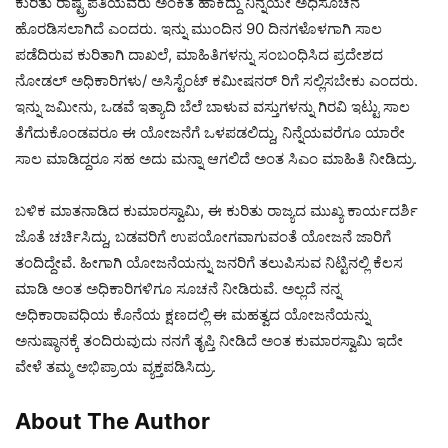
ಕುರಿತು ರಾಷ್ಟ್ರಪತಿಯವರು ಅಂಕಿತ ಹಾಕಿದ್ದು ನಿನ್ನೆಯೇ ಅಧಿಸೂಚನೆ
ಹೊರಡಿಸಲಾಗಿದೆ ಎಂದರು. ಇನ್ನು ಮುಂದಿನ 90 ದಿನಗಳೊಳಗಾಗಿ ಸಾಲ
ಪಡೆದಿರುವ ಕುರಿತಾಗಿ ದಾಖಲೆ, ಮಾಹಿತಿಗಳನ್ನು ಸಂಬಂಧಿಸಿದ ಪ್ರದೇಶದ
ನೋಡಲ್ ಅಧಿಕಾರಿಗಳು/ ಅಸಿಸ್ಟೆಂಟ್ ಕಮೀಷನರ್ ರಿಗೆ ಸಲ್ಲಿಸಬೇಕು ಎಂದರು.
ಇನ್ನು ಜಮೀನು, ಒಡವೆ ಇತ್ಯಾದಿ ಬೆಲೆ ಬಾಳುವ ವಸ್ತುಗಳನ್ನು ಗಿರವಿ ಇಟ್ಟು ಸಾಲ
ತೆಗೆದುಕೊಂಡವರೂ ಈ ಯೋಜನೆಗೆ ಒಳಪಡಲಿದ್ದು, ನಿನ್ನೆಯವರೆಗೂ ಯಾರೇ
ಸಾಲ ಮಾಡಿದ್ದರೂ ಸಹ ಅದು ಮನ್ನಾ ಆಗಲಿದೆ ಅಂತ ಸಿಎಂ ಮಾಹಿತಿ ನೀಡಿದ್ರು.
ಬಳಿಕ ಮಾತನಾಡಿದ ಕುಮಾರಸ್ವಾಮಿ, ಈ ಕುರಿತು ರಾಜ್ಯದ ಮುಖ್ಯ ಕಾರ್ಯದರ್ಶಿ
ಜೊತೆ ಚರ್ಚಿಸಿದ್ದು, ಬಡವರಿಗೆ ಉಪಯೋಗವಾಗುವಂತೆ ಯೋಜನೆ ಜಾರಿಗೆ
ತಂದಿದ್ದೇವೆ. ಹೀಗಾಗಿ ಯೋಜನೆಯನ್ನು ಜನರಿಗೆ ತಲುಪಿಸುವ ನಿಟ್ಟಿನಲ್ಲಿ ಕೆಲಸ
ಮಾಡಿ ಅಂತ ಅಧಿಕಾರಿಗಳಿಗೂ ಸೂಚನೆ ನೀಡಿರುವೆ. ಅಲ್ಲದೆ ನನ್ನ
ಅಧಿಕಾರಾವಧಿಯ ಕೊನೆಯ ಕ್ಷಣದಲ್ಲಿ ಈ ಮಹತ್ವದ ಯೋಜನೆಯನ್ನು
ಅನುಷ್ಠಾನಕ್ಕೆ ತಂದಿರುವುದು ನನಗೆ ತೃಪ್ತಿ ನೀಡಿದೆ ಅಂತ ಕುಮಾರಸ್ವಾಮಿ ಇದೇ
ವೇಳೆ ತಮ್ಮ ಅಭಿಪ್ರಾಯ ವ್ಯಕ್ತಪಡಿಸಿದ್ರು.
About The Author