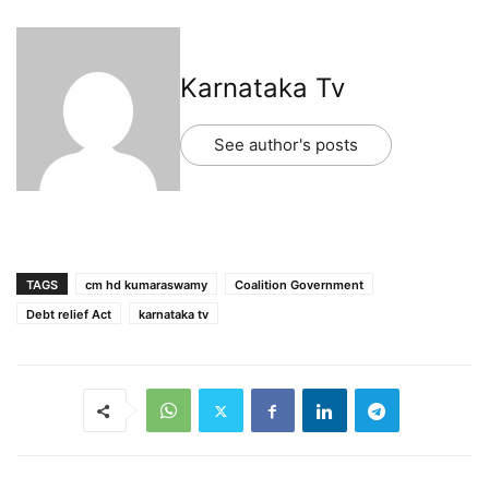
Karnataka Tv
See author's posts
TAGS
cm hd kumaraswamy
Coalition Government
Debt relief Act
karnataka tv