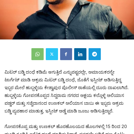
ಮಿಟರ್ ಬಡ್ಡಿ ದಂಧೆ ಕಡಿಮೆ ಆಗುತ್ತಿದೆ ಎನ್ನುವಷ್ಟರಲ್ಲೇ, ಅಮಾಯಕರನ್ನೇ
ಟಾರ್ಗೆಟ್ ಮಾಡಿ ಅಕ್ರಮ ಮಿಟರ್ ಬಡ್ಡಿ ದಂಧೆ, ಜೊತೆಗೆ ಇಸ್ಪೀಟ್ ಆಡಿಸುತ್ತಿದ್ದ
ಇಬ್ಬರ ಮೇಲೆ ಹುಬ್ಬಳ್ಳಿಯ ಕೇಶ್ವಾಪುರ ಪೊಲೀಸ್ ಠಾಣೆಯಲ್ಲಿ ದೂರು ದಾಖಲಾಗಿದೆ.
ಹುಬ್ಬಳ್ಳಿಯ ಗೋಪನಕೊಪ್ಪದ ಸಿದ್ದರಾಮ ನಗರದ ಅಕ್ಷಯ ಕಲ್ಲೊಳ್ಳಿ ಅಲಿಯಾಸ
ವಡ್ಡರ್ ಮತ್ತು ಸಚ್ಚಿದಾನಂದ ಉಣಕಲ್ ಅಲಿಯಾಸ ಬಾಬು ಈ ಇಬ್ಬರು ಅಕ್ರಮ
ಬಡ್ಡಿ ವ್ಯವಹಾರ ಮಾಡುತ್ತ, ಇಸ್ಪೀಟ್ ಅಡ್ಡೆ ಮಾಡಿ ಜೂಜು ಆಡಿಸುತ್ತಿದ್ದಾರೆ.
ಗೋಪನಕೊಪ್ಪ ಮತ್ತು ಉಣಕಲ್ ಹೊರಹೊಲಯದ ಹೊಲಗಳಲ್ಲಿ 15 ರಿಂದ 20