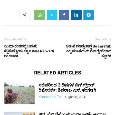
Previous article
Next article
ಸಿನಿಮಾ ರಂಗದಲ್ಲಿ ಬದುಕು
ಅಡುಗೆ ಮಾಡ್ಬೇಕಾದ್ರೆ Be careful:
ಕಟ್ಟಿಕೊಳ್ಳೋದು ಕಷ್ಟ!: Bala Rajwadi
ಎಲ್ಲ ಮಹಿಳೆಯರು ನೋಡ್ಲೇಬೇಕಾದ
Podcast
ಸ್ಟೋರಿ!
RELATED ARTICLES
ಸಚಿವರಿಂದ 3 ದಿನಗಳ ಬಿಗ್ ಗ್ರೌಂಡ್
ರಿಪೋರ್ಟ್: ಶಿವರಾಜ ಎಸ್. ತಂಗಡಗಿ
Karnataka Tv
-
August 6, 2026
ಚಿನ್ನ, ಬೆಳ್ಳಿ ಬೆಲೆಯಲ್ಲಿ ಭಾರೀ ಇಳಿಕೆ; ಆಭರಣ