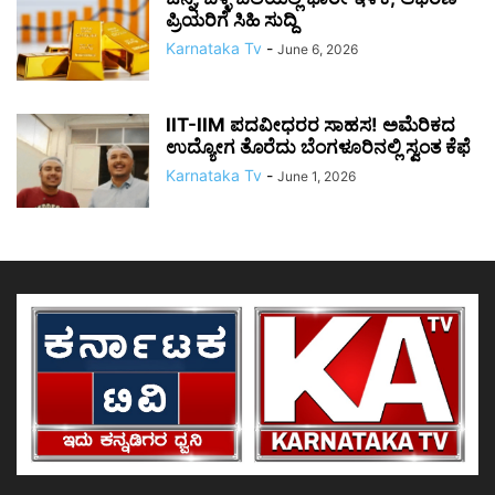
ಪ್ರಿಯರಿಗೆ ಸಿಹಿ ಸುದ್ದಿ
Karnataka Tv
-
June 6, 2026
IIT-IIM ಪದವೀಧರರ ಸಾಹಸ! ಅಮೆರಿಕದ
ಉದ್ಯೋಗ ತೊರೆದು ಬೆಂಗಳೂರಿನಲ್ಲಿ ಸ್ವಂತ ಕೆಫೆ
Karnataka Tv
-
June 1, 2026