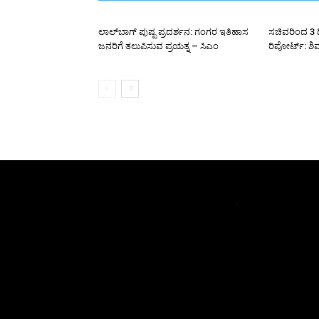
ಲಾಲ್‌ಬಾಗ್ ಪುಷ್ಪ ಪ್ರದರ್ಶನ: ಗಂಗರ ಇತಿಹಾಸ
ಸಚಿವರಿಂದ 3 ದ
ಜನರಿಗೆ ತಲುಪಿಸುವ ಪ್ರಯತ್ನ – ಸಿಎಂ
ರಿಪೋರ್ಟ್: ಶ