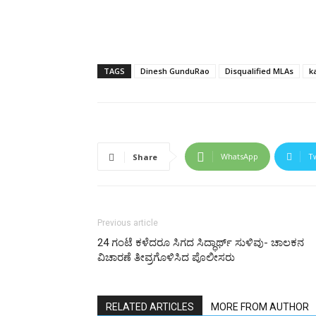
TAGS
Dinesh GunduRao
Disqualified MLAs
k
WhatsApp
T
Share
Previous article
24 ಗಂಟೆ ಕಳೆದರೂ ಸಿಗದ ಸಿದ್ಧಾರ್ಥ್ ಸುಳಿವು- ಚಾಲಕನ
ವಿಚಾರಣೆ ತೀವ್ರಗೊಳಿಸಿದ ಪೊಲೀಸರು
RELATED ARTICLES
MORE FROM AUTHOR