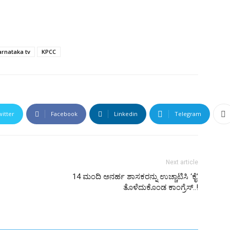
arnataka tv
KPCC
witter
Facebook
Linkedin
Telegram
Next article
14 ಮಂದಿ ಅನರ್ಹ ಶಾಸಕರನ್ನು ಉಚ್ಚಾಟಿಸಿ ‘ಕೈ’
ತೊಳೆದುಕೊಂಡ ಕಾಂಗ್ರೆಸ್..!