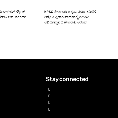
ಿನಗಳ ಬಿಗ್ ಗ್ರೌಂಡ್
KPSC ನೇಮಕಾತಿ ಅಕ್ರಮ: ಸಿಬಿಐ ತನಿಖೆಗೆ
ಿವರಾಜ ಎಸ್. ತಂಗಡಗಿ
ಆಗ್ರಹಿಸಿ ಫ್ರೀಡಂ ಪಾರ್ಕ್‌ನಲ್ಲಿ ಎಬಿವಿಪಿ
ಅನಿರ್ದಿಷ್ಟಾವಧಿ ಹೋರಾಟ ಆರಂಭ
Stay connected