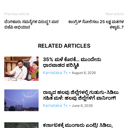
Previous article
Next article
ಬೆಂಗಳೂರು ಸಮಸ್ಯೆಗಳ ವಿರುದ್ಧ 1 ವಾರ
ಕಾಂಗ್ರೆಸ್ ಸೋಲಿಸಲು 25 ಲಕ್ಷ ಮತಗಳ
ಬಿಜೆಪಿ ಅಭಿಯಾನ
ಕಳ್ಳಾಟ..?
RELATED ARTICLES
35% ಮಳೆ ಕೊರತೆ… ಮುಂದೇನು
ಧಾರವಾಡದ ಪರಿಸ್ಥಿತಿ
Karnataka Tv
-
August 6, 2026
ರಾಜ್ಯದ ಹಲವು ಜಿಲ್ಲೆಗಳಲ್ಲಿ ಗುಡುಗು-ಸಿಡಿಲು
ಸಹಿತ ಮಳೆ: ಹಲವು ಜಿಲ್ಲೆಗಳಿಗೆ ವಾರ್ನಿಂಗ್!
Karnataka Tv
-
June 6, 2026
ಕರ್ನಾಟಕಕ್ಕೆ ಮುಂಗಾರು ಎಂಟ್ರಿ! ಸಿಡಿಲು,