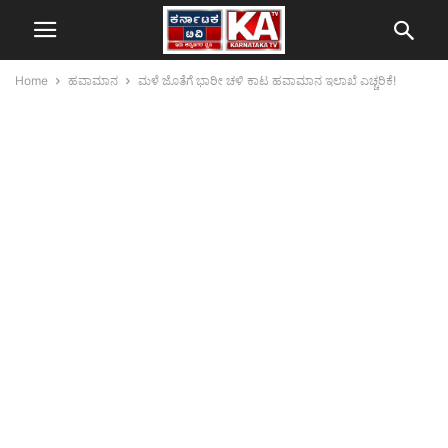
Home
ಹವಾಮಾನ
ಮಳೆ ಜೊತೆಗೆ ಭಾರೀ ಚಳಿ ಕಾಟ ಹವಾಮಾನ ಇಲಾಖೆ ಎಚ್ಚರಿಕೆ!