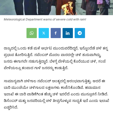
Meteorological Department warns of severe cold with rain!
ರಾಜ್ಯದಲ್ಲಿ ಒಂದು ಕಡೆ ಮಳೆ ಆರ್ಭಟ ಮುಂದುವರೆದಿದ್ದರೆ, ಇನ್ನೊಂದೆಡೆ ಚಳಿ ತನ್ನ
ಪ್ರಭಾವ ತೋರಿಸುತ್ತಿದೆ. ನವೆಂಬರ್ ಮೊದಲ ವಾರದಲ್ಲೇ ಚಳಿ ಶುರುವಾಗಿದ್ದು,
ಜನರು ಈಗಾಗಲೇ ನಡುಗುತ್ತಿದ್ದಾರೆ. ಬೆಳಗ್ಗೆ ವೇಳೆಯಲ್ಲಿ ಕೊರೆಯುವ ಚಳಿ, ಸಂಜೆ
ವೇಳೆಯಲ್ಲೂ ತಂಪಾದ ಗಾಳಿ ಜನರನ್ನು ಕಾಡುತ್ತಿದೆ.
ಸಾಮಾನ್ಯವಾಗಿ ಚಳಿಗಾಲ ನವೆಂಬರ್ ಅಂತ್ಯದಲ್ಲಿ ಆರಂಭವಾಗುತ್ತಿತ್ತು. ಆದರೆ ಈ
ಬಾರಿ ಮುಂಚೆಯೇ ಚಳಿಗಾಲದ ಲಕ್ಷಣಗಳು ಕಾಣಿಸಿಕೊಂಡಿವೆ. ಹವಾಮಾನ
ಇಲಾಖೆ ಈ ಬಾರಿ ವಾಡಿಕೆಗಿಂತ ಹೆಚ್ಚು ಚಳಿ ಇರಲಿದೆ ಎಂದು ಮುನ್ಸೂಚನೆ ನೀಡಿದೆ.
ಡಿಸೆಂಬರ್ ಮತ್ತು ಜನವರಿಯಲ್ಲಿ ಚಳಿ ತೀವ್ರಗೊಳ್ಳುವ ಸಾಧ್ಯತೆ ಇದೆ ಎಂದು ಇಲಾಖೆ
ಎಚ್ಚರಿಸಿದೆ.