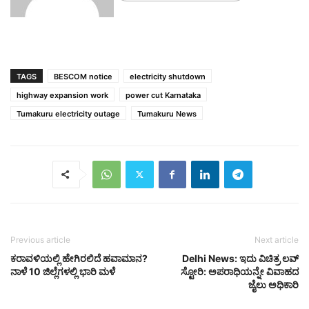
TAGS
BESCOM notice
electricity shutdown
highway expansion work
power cut Karnataka
Tumakuru electricity outage
Tumakuru News
Previous article
Next article
ಕರಾವಳಿಯಲ್ಲಿ ಹೇಗಿರಲಿದೆ ಹವಾಮಾನ?
Delhi News: ಇದು ವಿಚಿತ್ರ ಲವ್
ನಾಳೆ 10 ಜಿಲ್ಲೆಗಳಲ್ಲಿ ಭಾರಿ ಮಳೆ
ಸ್ಟೋರಿ: ಅಪರಾಧಿಯನ್ನೇ ವಿವಾಹದ
ಜೈಲು ಅಧಿಕಾರಿ