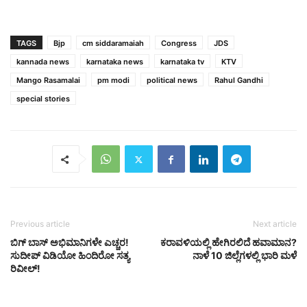
TAGS
Bjp
cm siddaramaiah
Congress
JDS
kannada news
karnataka news
karnataka tv
KTV
Mango Rasamalai
pm modi
political news
Rahul Gandhi
special stories
Previous article
Next article
ಬಿಗ್ ಬಾಸ್ ಅಭಿಮಾನಿಗಳೇ ಎಚ್ಚರ!
ಕರಾವಳಿಯಲ್ಲಿ ಹೇಗಿರಲಿದೆ ಹವಾಮಾನ?
ಸುದೀಪ್ ವಿಡಿಯೋ ಹಿಂದಿರೋ ಸತ್ಯ
ನಾಳೆ 10 ಜಿಲ್ಲೆಗಳಲ್ಲಿ ಭಾರಿ ಮಳೆ
ರಿವೀಲ್!