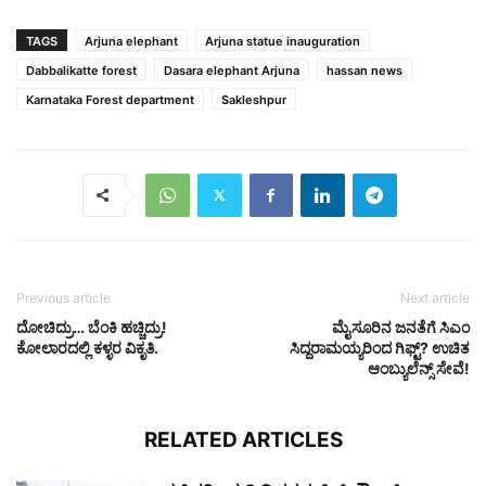
TAGS
Arjuna elephant
Arjuna statue inauguration
Dabbalikatte forest
Dasara elephant Arjuna
hassan news
Karnataka Forest department
Sakleshpur
Previous article
Next article
ದೋಚಿದ್ರು… ಬೆಂಕಿ ಹಚ್ಚಿದ್ರು!
ಮೈಸೂರಿನ ಜನತೆಗೆ ಸಿಎಂ
ಕೋಲಾರದಲ್ಲಿ ಕಳ್ಳರ ವಿಕೃತಿ.
ಸಿದ್ದರಾಮಯ್ಯರಿಂದ ಗಿಫ್ಟ್? ಉಚಿತ
ಆಂಬ್ಯುಲೆನ್ಸ್ ಸೇವೆ!
RELATED ARTICLES