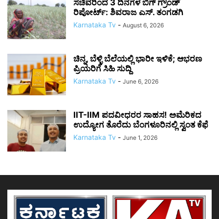
ಸಚಿವರಿಂದ 3 ದಿನಗಳ ಬಿಗ್ ಗ್ರೌಂಡ್
ರಿಪೋರ್ಟ್: ಶಿವರಾಜ ಎಸ್. ತಂಗಡಗಿ
Karnataka Tv
-
August 6, 2026
ಚಿನ್ನ, ಬೆಳ್ಳಿ ಬೆಲೆಯಲ್ಲಿ ಭಾರೀ ಇಳಿಕೆ; ಆಭರಣ
ಪ್ರಿಯರಿಗೆ ಸಿಹಿ ಸುದ್ದಿ
Karnataka Tv
-
June 6, 2026
IIT-IIM ಪದವೀಧರರ ಸಾಹಸ! ಅಮೆರಿಕದ
ಉದ್ಯೋಗ ತೊರೆದು ಬೆಂಗಳೂರಿನಲ್ಲಿ ಸ್ವಂತ ಕೆಫೆ
Karnataka Tv
-
June 1, 2026