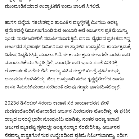
ಮುಂದೂಡಿಕೆಯಾದ ಉದ್ಘಾಟನೆಗೆ ಇಂದು ಚಾಲನೆ ಸಿಗಲಿದೆ.
ಹಾಸನ ಜಿಲ್ಲೆಯ ಸಕಲೇಶಪುರ ತಾಲೂಕಿನ ದಬ್ಬಳ್ಳಿಕಟ್ಟೆ ಮೀಸಲು ಅರಣ್ಯ
ಪ್ರದೇಶದಲ್ಲಿ ನಿರ್ಮಾಣಗೊಂಡಿರುವ ಅಂಬಾರಿ ಆನೆ ಅರ್ಜುನನ ಪ್ರತಿಮೆಯನ್ನು
ಇಂದು ಸಾರ್ವಜನಿಕರಿಗೆ ಸಮರ್ಪಿಸಲಾಗುತ್ತಿದೆ. ದಸರಾ ವೈಭವದ ಪ್ರತೀಕವಾಗಿದ್ದ
ಅರ್ಜುನನ ಸ್ಮರಣಾರ್ಥ ನಿರ್ಮಿಸಿರುವ ಈ ಸ್ಮಾರಕದ ಉದ್ಘಾಟನಾ ಕಾರ್ಯಕ್ರಮಕ್ಕೆ
ವಿಶೇಷ ಸಿದ್ಧತೆಗಳನ್ನು ಮಾಡಲಾಗಿದೆ. ಈ ಕಾರ್ಯಕ್ರಮ ಈಗಾಗಲೇ ಎರಡು ಬಾರಿ
ಮುಂದೂಡಿಕೆಯಾಗಿದ್ದ ಹಿನ್ನೆಲೆ, ಮೂರನೇ ಬಾರಿ ಇಂದು ಸಂಜೆ 4:30ಕ್ಕೆ
ಲೋಕಾರ್ಪಣೆ ನಡೆಯಲಿದೆ. ಅರಣ್ಯ ಸಚಿವ ಈಶ್ವರ್ ಖಂಡ್ರೆ ಪ್ರತಿಮೆಯನ್ನು
ಅನಾವರಣಗೊಳಿಸಲಿದ್ದು, ಜಿಲ್ಲಾ ಉಸ್ತುವಾರಿ ಸಚಿವ ಕೃಷ್ಣಭೈರೇಗೌಡ ಹಾಗೂ
ಶಾಸಕ ಸಿಮೆಂಟ್‌ಮಂಜು ಸೇರಿದಂತೆ ಹಲವು ಗಣ್ಯರು ಭಾಗವಹಿಸಲಿದ್ದಾರೆ.
2023ರ ಡಿಸೆಂಬರ್ 4ರಂದು ಕಾಡಾನೆ ಸೆರೆ ಕಾರ್ಯಾಚರಣೆ ವೇಳೆ
ಮದಗಜದೊಂದಿಗೆ ಹೋರಾಡಿದ ಅರ್ಜುನ ವೀರಮರಣ ಹೊಂದಿತ್ತು. ಈ ಘಟನೆ
ರಾಜ್ಯದ ಜನರಲ್ಲಿ ಭಾರೀ ನೋವುಂಟು ಮಾಡಿತ್ತು. ನಂತರ ಅರಣ್ಯ ಇಲಾಖೆ
ಅರ್ಜುನ ಮೃತಪಟ್ಟ ಸ್ಥಳದಲ್ಲೇ ಅಂತ್ಯಸಂಸ್ಕಾರ ನೆರವೇರಿಸಿತ್ತು. ಅರ್ಜುನನ
ನೆನಪನ್ನು ಶಾಶ್ವತಗೊಳಿಸುವ ಉದ್ದೇಶದಿಂದ ಪ್ರತಿಮೆ ನಿರ್ಮಿಸಲಾಗಿದ್ದು, ಇದೀಗ