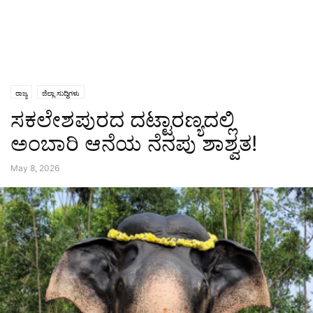
ರಾಜ್ಯ
ಜಿಲ್ಲಾ ಸುದ್ದಿಗಳು
ಸಕಲೇಶಪುರದ ದಟ್ಟಾರಣ್ಯದಲ್ಲಿ
ಅಂಬಾರಿ ಆನೆಯ ನೆನಪು ಶಾಶ್ವತ!
May 8, 2026