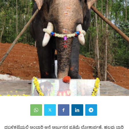
ದಬ್ಬಳ್ಳಿಕಟ್ಟೆಯಲ್ಲಿ ಅಂಬಾರಿ ಆನೆ ಅರ್ಜುನನ ಪ್ರತಿಮೆ ಲೋಕಾರ್ಪಣೆ. ಹಲವು ಬಾರಿ