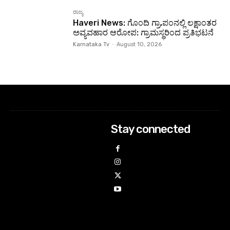
ರಾಜ್ಯ
Haveri News: ಗೊಂದಿ ಗ್ರಾ.ಪಂನಲ್ಲಿ ಲಕ್ಷಾಂತರ
ಅವ್ಯವಹಾರ ಆರೋಪ: ಗ್ರಾಮಸ್ಥರಿಂದ ಪ್ರತಿಭಟನೆ
Karnataka Tv
-
August 10, 2026
Stay connected