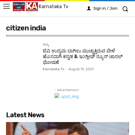
Karnataka Tv
Sign in / Join
citizen india
ರಾಜ್ಯ
ಟಿವಿ ಉದ್ಯಮ ಬಾಗಿಲು ಮುಚ್ಚುತ್ತಿರುವ ವೇಳೆ
ಹೊಸದಾಗಿ ಕನ್ನಡ & ಇಂಗ್ಲೀಷ್ ನ್ಯೂಸ್ ಚಾನಲ್
ಘೋಷಣೆ
Karnataka Tv
-
August 15, 2021
- Advertisement -
Latest News