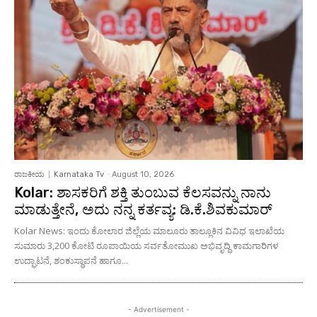
ರಾಜಕೀಯ
Karnataka Tv
-
August 10, 2026
Kolar: ಶಾಸಕರಿಗೆ ಶಕ್ತಿ ತುಂಬುವ ಕೆಲಸವನ್ನು ನಾನು
ಮಾಡುತ್ತೇನೆ, ಅದು ನನ್ನ ಕರ್ತವ್ಯ: ಡಿ.ಕೆ.ಶಿವಕುಮಾರ್
Kolar News: ಇಂದು ಕೋಲಾರ ಜಿಲ್ಲೆಯ ಮಾಲೂರು ತಾಲ್ಲೂಕಿನ ವಿವಿಧ ಇಲಾಖೆಯ
ಸುಮಾರು 3,200 ಕೋಟಿ ರೂಪಾಯಿಯ ಸರ್ವತೋಮುಖ ಅಭಿವೃದ್ಧಿ ಕಾಮಗಾರಿಗಳ
ಉದ್ಘಾಟನೆ, ಶಂಕುಸ್ಥಾಪನೆ ಹಾಗೂ...
- Advertisement -