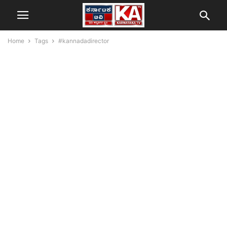
Home
Tags
#kannadadirector