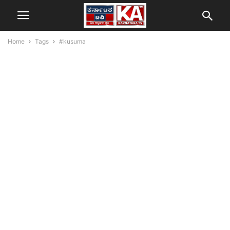
Home
Tags
#kusuma