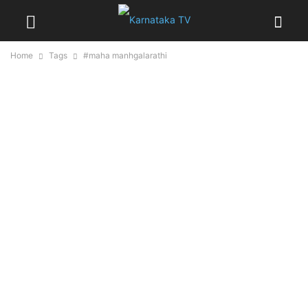
Home
Tags
#maha manhgalarathi