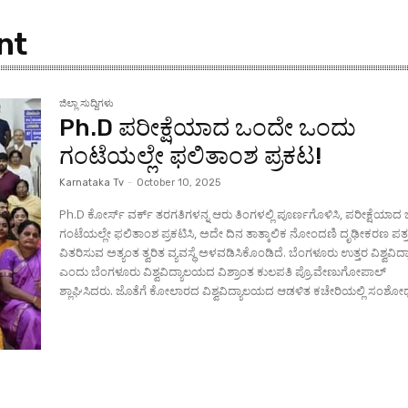
nt
ಜಿಲ್ಲಾ ಸುದ್ದಿಗಳು
Ph.D ಪರೀಕ್ಷೆಯಾದ ಒಂದೇ ಒಂದು
ಗಂಟೆಯಲ್ಲೇ ಫಲಿತಾಂಶ ಪ್ರಕಟ!
Karnataka Tv
-
October 10, 2025
Ph.D ಕೋರ್ಸ್ ವರ್ಕ್‌ ತರಗತಿಗಳನ್ನ ಆರು ತಿಂಗಳಲ್ಲಿ ಪೂರ್ಣಗೊಳಿಸಿ, ಪರೀಕ್ಷೆಯಾ
ಗಂಟೆಯಲ್ಲೇ ಫಲಿತಾಂಶ ಪ್ರಕಟಿಸಿ, ಅದೇ ದಿನ ತಾತ್ಕಾಲಿಕ ನೋಂದಣಿ ದೃಢೀಕರಣ ಪತ್
ವಿತರಿಸುವ ಅತ್ಯಂತ ತ್ವರಿತ ವ್ಯವಸ್ಥೆ ಅಳವಡಿಸಿಕೊಂಡಿದೆ. ಬೆಂಗಳೂರು ಉತ್ತರ ವಿಶ್ವವಿ
ಎಂದು ಬೆಂಗಳೂರು ವಿಶ್ವವಿದ್ಯಾಲಯದ ವಿಶ್ರಾಂತ ಕುಲಪತಿ ಪ್ರೊ.ವೇಣುಗೋಪಾಲ್
ಶ್ಲಾಘಿಸಿದರು. ಜೊತೆಗೆ ಕೋಲಾರದ ವಿಶ್ವವಿದ್ಯಾಲಯದ ಆಡಳಿತ ಕಚೇರಿಯಲ್ಲಿ ಸಂಶೋಧ