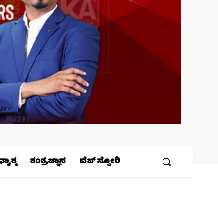
ಯಾತ್ಮ
ತಂತ್ರಜ್ಞಾನ
ವೆಬ್ ಸ್ಟೋರಿ