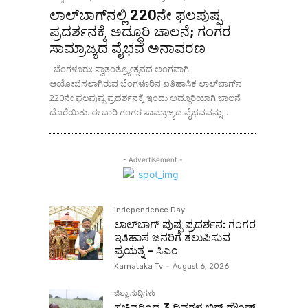
ಲಾಲ್‌ಬಾಗ್‌ನಲ್ಲಿ 220ನೇ ಫಲಪುಷ್ಪ
ಪ್ರದರ್ಶನಕ್ಕೆ ಅದ್ಧೂರಿ ಚಾಲನೆ; ಗಂಗರ
ಸಾಮ್ರಾಜ್ಯದ ವೈಭವ ಅನಾವರಣ
ಬೆಂಗಳೂರು: ಸ್ವಾತಂತ್ರ್ಯೋತ್ಸವದ ಅಂಗವಾಗಿ
ಆಯೋಜಿಸಲಾಗಿರುವ ಬೆಂಗಳೂರಿನ ಐತಿಹಾಸಿಕ ಲಾಲ್‌ಬಾಗ್‌ನ
220ನೇ ಫಲಪುಷ್ಪ ಪ್ರದರ್ಶನಕ್ಕೆ ಇಂದು ಅದ್ಧೂರಿಯಾಗಿ ಚಾಲನೆ
ದೊರೆಯಿತು. ಈ ಬಾರಿ ಗಂಗರ ಸಾಮ್ರಾಜ್ಯದ ವೈಭವವನ್ನು...
- Advertisement -
Independence Day
ಲಾಲ್‌ಬಾಗ್ ಪುಷ್ಪ ಪ್ರದರ್ಶನ: ಗಂಗರ
ಇತಿಹಾಸ ಜನರಿಗೆ ತಲುಪಿಸುವ
ಪ್ರಯತ್ನ – ಸಿಎಂ
Karnataka Tv
-
August 6, 2026
ಜಿಲ್ಲಾ ಸುದ್ದಿಗಳು
ಸಚಿವರಿಂದ 3 ದಿನಗಳ ಬಿಗ್ ಗ್ರೌಂಡ್