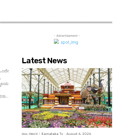
- Advertisement -
Latest News
ದ ಒಂದೇ
ರ
ದ್ಯಾಲಯ
ನಾ...
ರಾಜ್ಯ ಸರ್ಕಾರ
Karnataka Tv
-
August 6, 2026