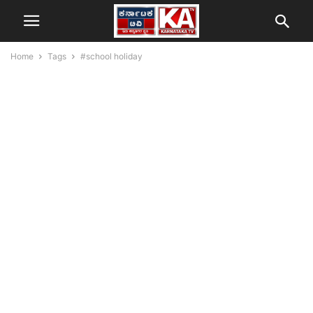
Home
Tags
#school holiday