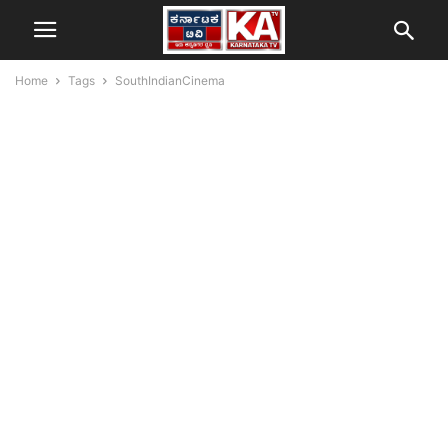
Home
Tags
SouthIndianCinema