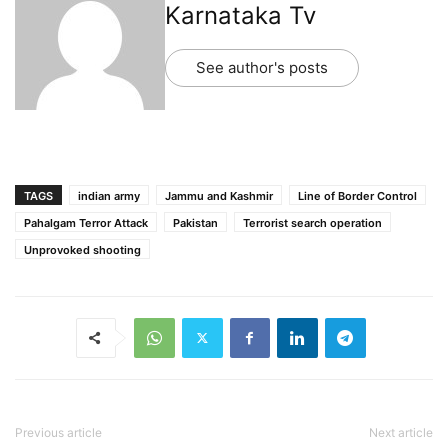
Karnataka Tv
See author's posts
TAGS
indian army
Jammu and Kashmir
Line of Border Control
Pahalgam Terror Attack
Pakistan
Terrorist search operation
Unprovoked shooting
Previous article
Next article