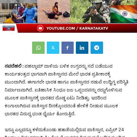
ನವದೆಹಲಿ :
ಪಹಲ್ಗಾಮ್‌ ದಾಳಿಯ ಬಳಿಕ ಉಗ್ರರನ್ನು ಸದೆ ಬಡೆಯುವ
ಕಾರ್ಯತಂತ್ರದ ಭಾಗವಾಗಿ ಪಾಕಿಸ್ತಾನದ ಮೇಲೆ ಭಾರತ ಪ್ರತೀಕಾರಕ್ಕೆ
ಮುಂದಾಗಿದೆ. ಈಗಾಗಲೇ ಭಾರತ ಹಾಗೂ ಪಾಕಿಸ್ತಾನದ ನಡುವೆ ಉದ್ವಿಗ್ನ ಪರಿಸ್ಥಿತಿ
ನಿರ್ಮಾಣವಾಗಿದೆ. ಐತಿಹಾಸಿಕ ಸಿಂಧೂ ಜಲ ಒಪ್ಪಂದವನ್ನು ರದ್ದುಗೊಳಿಸುವ
ಮೂಲಕ ಪಾಕಿಸ್ತಾನಕ್ಕೆ ಭಾರತದ ದೊಡ್ಡ ಏಟು ನೀಡಿತ್ತು. ಇದರಿಂದ
ಕಂಗಾಲಾಗಿರುವ ಪಾಕಿಸ್ತಾನ ದಿನಕ್ಕೊಂದರಂತೆ ಹೇಳಿಕೆ ನೀಡುವ ಮೂಲಕ
ಭಾರತದ ವಿರುದ್ಧ ಭಂಡ ಧೈರ್ಯ ತೋರುತ್ತಿದೆ.
ಇನ್ನೂ ಎಲ್ಲವನ್ನೂ ಕಳೆದುಕೊಂಡು ಹತಾಶೆಯಲ್ಲಿರುವ ಪಾಕಿಸ್ತಾನ, ಏಪ್ರಿಲ್‌ 24