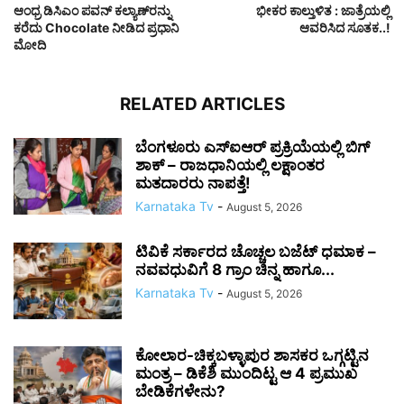
ಆಂಧ್ರ ಡಿಸಿಎಂ ಪವನ್ ಕಲ್ಯಾಣ್‌ರನ್ನು
ಭೀಕರ ಕಾಲ್ತುಳಿತ : ಜಾತ್ರೆಯಲ್ಲಿ
ಕರೆದು Chocolate ನೀಡಿದ ಪ್ರಧಾನಿ
ಆವರಿಸಿದ ಸೂತಕ..!
ಮೋದಿ
RELATED ARTICLES
ಬೆಂಗಳೂರು ಎಸ್‌ಐಆರ್ ಪ್ರಕ್ರಿಯೆಯಲ್ಲಿ ಬಿಗ್
ಶಾಕ್ – ರಾಜಧಾನಿಯಲ್ಲಿ ಲಕ್ಷಾಂತರ
ಮತದಾರರು ನಾಪತ್ತೆ!
Karnataka Tv
-
August 5, 2026
ಟಿವಿಕೆ ಸರ್ಕಾರದ ಚೊಚ್ಚಲ ಬಜೆಟ್ ಧಮಾಕ –
ನವವಧುವಿಗೆ 8 ಗ್ರಾಂ ಚಿನ್ನ ಹಾಗೂ...
Karnataka Tv
-
August 5, 2026
ಕೋಲಾರ-ಚಿಕ್ಕಬಳ್ಳಾಪುರ ಶಾಸಕರ ಒಗ್ಗಟ್ಟಿನ
ಮಂತ್ರ – ಡಿಕೆಶಿ ಮುಂದಿಟ್ಟ ಆ 4 ಪ್ರಮುಖ
ಬೇಡಿಕೆಗಳೇನು?