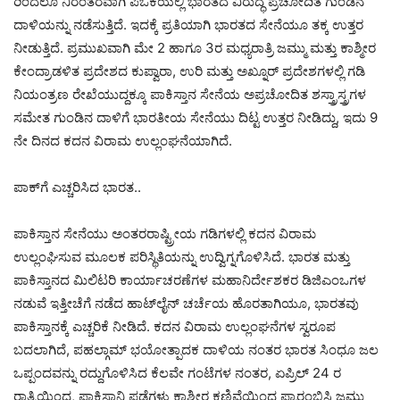
ರಿಂದಲೂ ನಿರಂತರವಾಗಿ ಪಿಒಕೆಯಲ್ಲಿ ಭಾರತದ ವಿರುದ್ಧ ಪ್ರಚೋದಿತ ಗುಂಡಿನ
ದಾಳಿಯನ್ನು ನಡೆಸುತ್ತಿದೆ. ಇದಕ್ಕೆ ಪ್ರತಿಯಾಗಿ ಭಾರತದ ಸೇನೆಯೂ ತಕ್ಕ ಉತ್ತರ
ನೀಡುತ್ತಿದೆ. ಪ್ರಮುಖವಾಗಿ ಮೇ 2 ಹಾಗೂ 3ರ ಮಧ್ಯರಾತ್ರಿ ಜಮ್ಮು ಮತ್ತು ಕಾಶ್ಮೀರ
ಕೇಂದ್ರಾಡಳಿತ ಪ್ರದೇಶದ ಕುಪ್ವಾರಾ, ಉರಿ ಮತ್ತು ಅಖ್ನೂರ್ ಪ್ರದೇಶಗಳಲ್ಲಿ ಗಡಿ
ನಿಯಂತ್ರಣ ರೇಖೆಯುದ್ದಕ್ಕೂ ಪಾಕಿಸ್ತಾನ ಸೇನೆಯ ಅಪ್ರಚೋದಿತ ಶಸ್ತ್ರಾಸ್ತ್ರಗಳ
ಸಮೇತ ಗುಂಡಿನ ದಾಳಿಗೆ ಭಾರತೀಯ ಸೇನೆಯು ದಿಟ್ಟ ಉತ್ತರ ನೀಡಿದ್ದು, ಇದು 9
ನೇ ದಿನದ ಕದನ ವಿರಾಮ ಉಲ್ಲಂಘನೆಯಾಗಿದೆ.
ಪಾಕ್‌ಗೆ ಎಚ್ಚರಿಸಿದ ಭಾರತ..
ಪಾಕಿಸ್ತಾನ ಸೇನೆಯು ಅಂತರರಾಷ್ಟ್ರೀಯ ಗಡಿಗಳಲ್ಲಿ ಕದನ ವಿರಾಮ
ಉಲ್ಲಂಘಿಸುವ ಮೂಲಕ ಪರಿಸ್ಥಿತಿಯನ್ನು ಉದ್ವಿಗ್ನಗೊಳಿಸಿದೆ. ಭಾರತ ಮತ್ತು
ಪಾಕಿಸ್ತಾನದ ಮಿಲಿಟರಿ ಕಾರ್ಯಾಚರಣೆಗಳ ಮಹಾನಿರ್ದೇಶಕರ ಡಿಜಿಎಂಒಗಳ
ನಡುವೆ ಇತ್ತೀಚೆಗೆ ನಡೆದ ಹಾಟ್‌ಲೈನ್ ಚರ್ಚೆಯ ಹೊರತಾಗಿಯೂ, ಭಾರತವು
ಪಾಕಿಸ್ತಾನಕ್ಕೆ ಎಚ್ಚರಿಕೆ ನೀಡಿದೆ. ಕದನ ವಿರಾಮ ಉಲ್ಲಂಘನೆಗಳ ಸ್ವರೂಪ
ಬದಲಾಗಿದೆ, ಪಹಲ್ಗಾಮ್ ಭಯೋತ್ಪಾದಕ ದಾಳಿಯ ನಂತರ ಭಾರತ ಸಿಂಧೂ ಜಲ
ಒಪ್ಪಂದವನ್ನು ರದ್ದುಗೊಳಿಸಿದ ಕೆಲವೇ ಗಂಟೆಗಳ ನಂತರ, ಏಪ್ರಿಲ್ 24 ರ
ರಾತ್ರಿಯಿಂದ, ಪಾಕಿಸ್ತಾನಿ ಪಡೆಗಳು ಕಾಶ್ಮೀರ ಕಣಿವೆಯಿಂದ ಪ್ರಾರಂಭಿಸಿ ಜಮ್ಮು