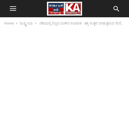
Home
ರಾಷ್ಟ್ರೀಯ
ಗಡಿಯಲ್ಲಿ ನಿಲ್ಲದ ಪಾಕ್‌ನ ಉಪಟಳ : ತಕ್ಕ ಉತ್ತರ ನೀಡುತ್ತಿರುವ ಸೇನೆ..