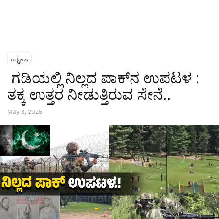
ರಾಷ್ಟ್ರೀಯ
ಗಡಿಯಲ್ಲಿ ನಿಲ್ಲದ ಪಾಕ್‌ನ ಉಪಟಳ :
ತಕ್ಕ ಉತ್ತರ ನೀಡುತ್ತಿರುವ ಸೇನೆ..
May 3, 2025