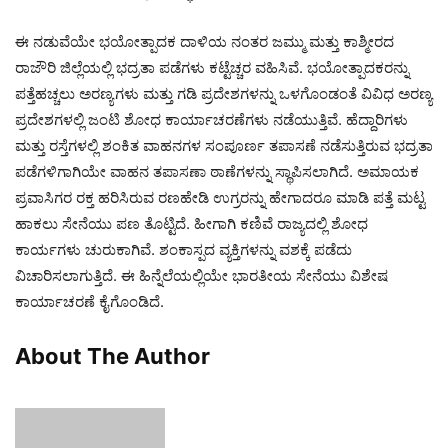
ಈ ನಡುವೆಯೇ ಭಯೋತ್ಪಾದಕ ದಾಳಿಯ ನಂತರ ಜಮ್ಮು ಮತ್ತು ಕಾಶ್ಮೀರದ
ರಾಜೌರಿ ಜಿಲ್ಲೆಯಲ್ಲಿ ಭದ್ರತಾ ಪಡೆಗಳು ಕಟ್ಟೆಚ್ಚರ ವಹಿಸಿವೆ. ಭಯೋತ್ಪಾದಕರನ್ನು
ಪತ್ತೆಹಚ್ಚಲು ಅರಣ್ಯಗಳು ಮತ್ತು ಗಡಿ ಪ್ರದೇಶಗಳನ್ನು ಒಳಗೊಂಡಂತೆ ವಿವಿಧ ಅರಣ್ಯ
ಪ್ರದೇಶಗಳಲ್ಲಿ ಜಂಟಿ ಶೋಧ ಕಾರ್ಯಾಚರಣೆಗಳು ನಡೆಯುತ್ತಿವೆ. ಹೆದ್ದಾರಿಗಳು
ಮತ್ತು ರಸ್ತೆಗಳಲ್ಲಿ ಶಂಕಿತ ವಾಹನಗಳ ಸಂಪೂರ್ಣ ತಪಾಸಣೆ ನಡೆಸುತ್ತಿರುವ ಭದ್ರತಾ
ಪಡೆಗಳಿಗಾಗಿಯೇ ವಾಹನ ತಪಾಸಣಾ ಠಾಣೆಗಳನ್ನು ಸ್ಥಾಪಿಸಲಾಗಿದೆ. ಅಮಾಯಕ
ಪ್ರವಾಸಿಗರ ರಕ್ತ ಹರಿಸಿರುವ ರಣಹೇಡಿ ಉಗ್ರರನ್ನು ಹೇಗಾದರೂ ಮಾಡಿ ಪತ್ತೆ ಮಟ್ಟ
ಹಾಕಲು ಸೇನೆಯು ಪಣ ತೊಟ್ಟಿದೆ. ಹೀಗಾಗಿ ಕಣಿವೆ ರಾಜ್ಯದಲ್ಲಿ ಶೋಧ
ಕಾರ್ಯಗಳು ಚುರುಕಾಗಿವೆ. ಶಂಕಾಸ್ಪದ ವ್ಯಕ್ತಿಗಳನ್ನು ವಶಕ್ಕೆ ಪಡೆದು
ವಿಚಾರಿಸಲಾಗುತ್ತಿದೆ. ಈ ಹಿನ್ನೆಲೆಯಲ್ಲಿಯೇ ಭಾರತೀಯ ಸೇನೆಯು ವಿಶೇಷ
ಕಾರ್ಯಾಚರಣೆ ಕೈಗೊಂಡಿದೆ.
About The Author