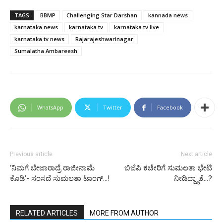
TAGS
BBMP
Challenging Star Darshan
kannada news
karnataka news
karnataka tv
karnataka tv live
karnataka tv news
Rajarajeshwarinagar
Sumalatha Ambareesh
WhatsApp
Twitter
Facebook
Previous article
Next article
‘ನಿಮಗೆ ಬೇಜಾರಾದ್ರೆ ರಾಜೀನಾಮೆ
ಬಿಜೆಪಿ ಕಚೇರಿಗೆ ಸುಮಲತಾ ಭೇಟಿ
ಕೊಡಿ’- ಸಂಸದೆ ಸುಮಲತಾ ಟಾಂಗ್…!
ನೀಡಿದ್ದ್ಯಾಕೆ…?
RELATED ARTICLES
MORE FROM AUTHOR