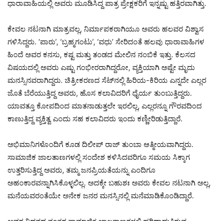
ಧಾರಾವಾಹಿಯಲ್ಲಿ ಅವರು ಮೂಡಿಸಿದ್ದ ಪಾತ್ರ ಪ್ರೇಕ್ಷಕರಿಗೆ ಇನ್ನಷ್ಟು ಹತ್ತಿರವಾಗಿತ್ತು.
ಕೇವಲ ನಟನಾಗಿ ಮಾತ್ರವಲ್ಲ, ನಿರ್ಮಾಪಕರಾಗಿಯೂ ಅವರು ಹಲವರ ವಿಶ್ವಾಸ
ಗಳಿಸಿದ್ದರು. ‘ಪಾರು’, ‘ಬ್ರಹ್ಮಗಂಟು’, ‘ವಧು’ ಸೇರಿದಂತೆ ಹಲವು ಧಾರಾವಾಹಿಗಳ
ಹಿಂದೆ ಅವರ ಕನಸು, ಕಷ್ಟ ಮತ್ತು ತಂಡದ ಮೇಲಿನ ನಂಬಿಕೆ ಇತ್ತು. ಕೆಲಸದ
ವಿಷಯದಲ್ಲಿ ಅವರು ಎಷ್ಟು ಗಂಭೀರರಾಗಿದ್ದರೋ, ವ್ಯಕ್ತಿಯಾಗಿ ಅಷ್ಟೇ ಮೃದು
ಮನಸ್ಸಿನವರಾಗಿದ್ದರು. ಚಿತ್ರೀಕರಣದ ಸೆಟ್‌ನಲ್ಲಿ ಹಿರಿಯ-ಕಿರಿಯ ಎನ್ನದೇ ಎಲ್ಲರ
ಜೊತೆ ಬೆರೆಯುತ್ತಿದ್ದ ಅವರು, ಹೊಸ ಕಲಾವಿದರಿಗೆ ಧೈರ್ಯ ತುಂಬುತ್ತಿದ್ದರು.
ಯಾವತ್ತೂ ಕೋಪದಿಂದ ಮಾತನಾಡುತ್ತಲೇ ಇರಲಿಲ್ಲ, ಎಲ್ಲರನ್ನೂ ಗೌರವದಿಂದ
ಕಾಣುತ್ತಿದ್ದ ವ್ಯಕ್ತಿತ್ವ ಎಂದು ಸಹ ಕಲಾವಿದರು ಇಂದು ಕಣ್ಣೀರಿಡುತ್ತಿದ್ದಾರೆ.
ಅಭಿಮಾನಿಗಳೊಂದಿಗೆ ಕೂಡ ದಿಲೀಪ್ ರಾಜ್‌ ತುಂಬಾ ಆತ್ಮೀಯವಾಗಿದ್ದರು.
ಸಾಮಾಜಿಕ ಜಾಲತಾಣಗಳಲ್ಲಿ ಸಂದೇಶ ಕಳಿಸಿದವರಿಗೂ ಸಮಯ ಸಿಕ್ಕಾಗ
ಉತ್ತರಿಸುತ್ತಿದ್ದ ಅವರು, ತಮ್ಮ ಜನಪ್ರಿಯತೆಯನ್ನು ಎಂದಿಗೂ
ಅಹಂಕಾರವನ್ನಾಗಿಸಿಕೊಳ್ಳಲಿಲ್ಲ. ಅದಕ್ಕೇ ಬಹುಶಃ ಅವರು ಕೇವಲ ನಟನಾಗಿ ಅಲ್ಲ,
ಮನೆಯವರಂತೆಯೇ ಅನೇಕ ಜನರ ಮನಸ್ಸಿನಲ್ಲಿ ಮನೆಮಾಡಿಕೊಂಡಿದ್ದಾರೆ.