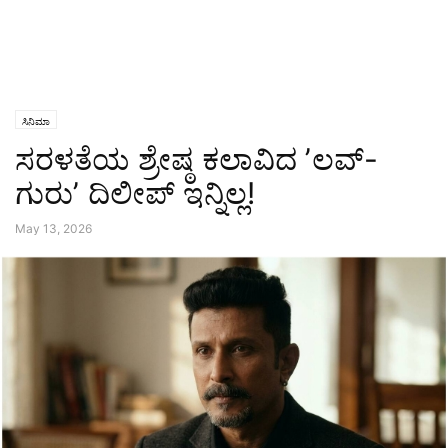
ಸಿನಿಮಾ
ಸರಳತೆಯ ಶ್ರೇಷ್ಠ ಕಲಾವಿದ ʼಲವ್‌-
ಗುರುʼ ದಿಲೀಪ್‌ ಇನ್ನಿಲ್ಲ!
May 13, 2026