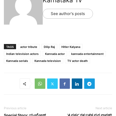
Karnataka Tv
See author's posts
TAGS
actor tribute
Dilip Raj
Hitler Kalyana
Indian television actors
Kannada actor
kannada entertainment
Kannada serials
Kannada television
TV actor death
Previous article
Next article
Special Story: ಯೂರೋಪ್
ʼ4 ವರ್ಷʼ ಗಳ ಬಳಿಕ ಮಗ ವಾಪಸ್!