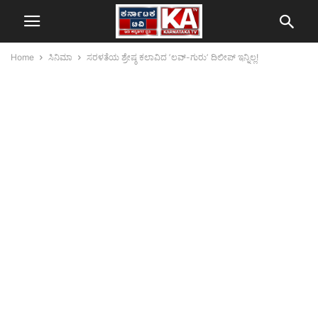
Home
ಸಿನಿಮಾ
ಸರಳತೆಯ ಶ್ರೇಷ್ಠ ಕಲಾವಿದ ʼಲವ್‌-ಗುರುʼ ದಿಲೀಪ್‌ ಇನ್ನಿಲ್ಲ!