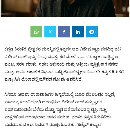
ಕನ್ನಡ ಕಿರುತೆರೆ ಪ್ರೇಕ್ಷಕರ ಮನಸ್ಸಿನಲ್ಲಿ ತನ್ನದೇ ಆದ ವಿಶೇಷ ಸ್ಥಾನ ಪಡೆದಿದ್ದ ನಟ
ದಿಲೀಪ್ ರಾಜ್‌ ಇನ್ನು ನೆನಪು ಮಾತ್ರ. ತೆರೆ ಮೇಲೆ ಸದಾ ನಗುತ್ತಾ ಕಾಣುತ್ತಿದ್ದ ಆ
ಮುಖ, ಸರಳ ಮಾತು, ಸಹಜ ಅಭಿನಯ ಮತ್ತು ಆತ್ಮೀಯ ವ್ಯಕ್ತಿತ್ವ ಈಗ ನೆನಪು
ಮಾತ್ರ. ಅವರ ಅಕಾಲಿಕ ನಿಧನದ ಸುದ್ದಿ ಹೊರಬಿದ್ದ ಕ್ಷಣದಿಂದಲೇ ಕನ್ನಡ ಕಿರುತೆರೆ
ಮತ್ತು ಸಿನಿ ಲೋಕದಲ್ಲಿ ಮೌನದ ನೋವು ಆವರಿಸಿದೆ.
ಸಿನಿಮಾ ಅಥವಾ ಧಾರಾವಾಹಿಗಳ ಹಿನ್ನಲೆಯಲ್ಲಿ ಯಾರ ಬೆಂಬಲವೂ ಇಲ್ಲದೆ,
ಸಾಮಾನ್ಯ ಕಲಾವಿದನಾಗಿ ಆರಂಭಿಸಿದ ದಿಲೀಪ್ ರಾಜ್ ತಮ್ಮ ಸ್ವಂತ
ಪರಿಶ್ರಮದಿಂದಲೇ ಬೆಳೆದು ದೊಡ್ಡ ಸ್ಥಾನ ಪಡೆದುಕೊಂಡಿದ್ದ ವ್ಯಕ್ತಿ. ಸಣ್ಣ
ಪಾತ್ರಗಳಿಂದ ಆರಂಭವಾದ ಅವರ ಪಯಣ, ನಂತರ ಕನ್ನಡ ಕಿರುತೆರೆಯ
ಮನೆಮಾತಾದ ಕಲಾವಿದನಾಗಿ ರೂಪುಗೊಂಡಿತು. ‘ಹಿಟ್ಲರ್ ಕಲ್ಯಾಣ’