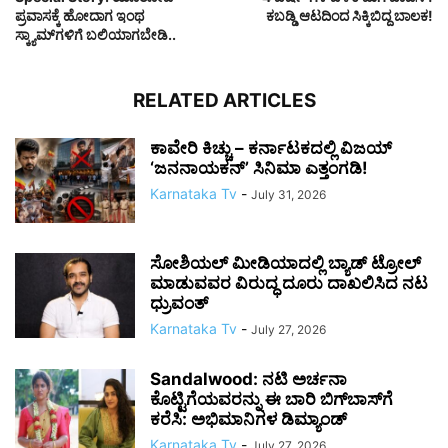
ಪ್ರವಾಸಕ್ಕೆ ಹೋದಾಗ ಇಂಥ
ಕಬಡ್ಡಿ ಆಟದಿಂದ ಸಿಕ್ಕಿಬಿದ್ದ ಬಾಲಕ!
ಸ್ಕ್ಯಾಮ್‌ಗಳಿಗೆ ಬಲಿಯಾಗಬೇಡಿ..
RELATED ARTICLES
ಕಾವೇರಿ ಕಿಚ್ಚು – ಕರ್ನಾಟಕದಲ್ಲಿ ವಿಜಯ್
‘ಜನನಾಯಕನ್’ ಸಿನಿಮಾ ಎತ್ತಂಗಡಿ!
Karnataka Tv
-
July 31, 2026
ಸೋಶಿಯಲ್ ಮೀಡಿಯಾದಲ್ಲಿ ಬ್ಯಾಡ್ ಟ್ರೋಲ್
ಮಾಡುವವರ ವಿರುದ್ಧ ದೂರು ದಾಖಲಿಸಿದ ನಟ
ಧ್ರುವಂತ್
Karnataka Tv
-
July 27, 2026
Sandalwood: ನಟಿ ಅರ್ಚನಾ
ಕೊಟ್ಟಿಗೆಯವರನ್ನು ಈ ಬಾರಿ ಬಿಗ್‌ಬಾಸ್‌ಗೆ
ಕರೆಸಿ: ಅಭಿಮಾನಿಗಳ ಡಿಮ್ಯಾಂಡ್
Karnataka Tv
-
July 27, 2026