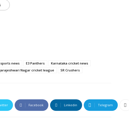
s
 sports news
E3 Panthers
Karnataka cricket news
jarajeshwari Nagar cricket league
SR Crushers
witter
Facebook
Linkedin
Telegram