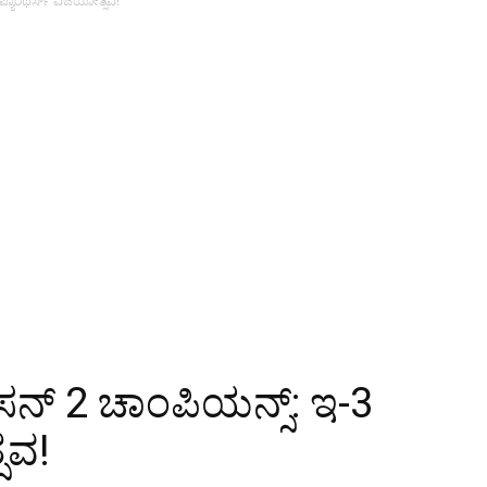
ಪ್ಯಾಂಥರ್ಸ್ ವಿಜಯೋತ್ಸವ!
ನ್ 2 ಚಾಂಪಿಯನ್ಸ್: ಇ-3
ಸವ!