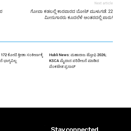
Next article
ಕರ
ಗೋವಾ ಕಡಲಲ್ಲಿ ಕಾರವಾರದ ಬೋಟ್ ಮುಳುಗಡೆ: 22
ಮೀನುಗಾರರು ಕೂದಲೆಳೆ ಅಂತರದಲ್ಲಿ ಪಾರು!
172 ಕೋಟಿ ಕ್ರೀಡಾ ಸಂಕೀರ್ಣಕ್ಕೆ
Hubli News: ಮಹಾರಾಜ ಟ್ರೋಫಿ 2026;
ೆ ಭಾಗ್ಯವಿಲ್ಲ
KSCA ಮೈದಾನ ಪರಿಶೀಲನೆ ಮಾಡಿದ
ವೆಂಕಟೇಶ ಪ್ರಸಾದ್
Stay connected