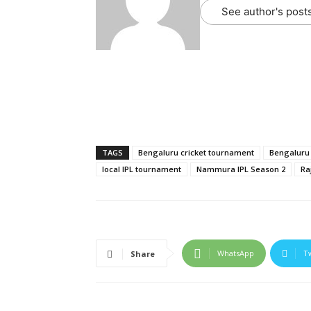
See author's post
TAGS
Bengaluru cricket tournament
Bengaluru
local IPL tournament
Nammura IPL Season 2
Ra
WhatsApp
T
Share