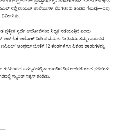
‌ಮನ್ ಹಾಗೂ ಬೆಸ್ಟ್ ಬೌಲರ್ ಪ್ರಶಸ್ತಿಗಳನ್ನೂ ವಿತರಿಸಲಾಯಿತು. ಒಂದು ಕಡೆ ಇ-3
ಐಪಿಎಲ್‌ ನಲ್ಲಿ ರಾಯಲ್ ಚಾಲೆಂಜರ್ಸ್ ಬೆಂಗಳೂರು ತಂಡದ ಗೆಲುವು—ಇವು
ನಿರ್ಮಿಸಿತು.
ರತ್ಯೇಕ ಸ್ಪರ್ಧೆ ಆಯೋಜಿಸುವ ಸಿದ್ಧತೆ ನಡೆಯುತ್ತಿದೆ ಎಂದು
ಾಪರ್ ಆಲ್‌ ಓಕೆ ಆಲೋಕ್ ವಿಶೇಷ ಮೆರುಗು ನೀಡಿದರು. ತಮ್ಮ ಗಾಯನದ
 ಐಪಿಎಲ್’ ಆಂಥಮ್ ಜೊತೆಗೆ 12 ತಂಡಗಳಿಗೂ ವಿಶೇಷ ಹಾಡುಗಳನ್ನು
ರ ಕುಟುಂಬದ ಸಮ್ಮುಖದಲ್ಲಿ ತಾಯಂದಿರ ದಿನ ಆಚರಣೆ ಕೂಡ ನಡೆಯಿತು.
ಲ್ಲಿ ಗ್ರ್ಯಾಂಡ್ ಸಕ್ಸಸ್ ಕಂಡಿತು.