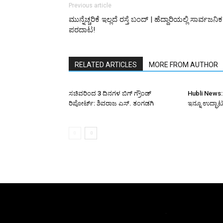
Previous article
ಮುನ್ನೆಚ್ಚರಿಕೆ ಇಲ್ಲದೆ ರಸ್ತೆ ಬಂದ್ | ಹೆದ್ದಾರಿಯಲ್ಲಿ ಸಾರ್ವಜನಿ
ಪರದಾಟ!
RELATED ARTICLES
MORE FROM AUTHOR
ಸಚಿವರಿಂದ 3 ದಿನಗಳ ಬಿಗ್ ಗ್ರೌಂಡ್
Hubli News: ₹
ರಿಪೋರ್ಟ್: ಶಿವರಾಜ ಎಸ್. ತಂಗಡಗಿ
ಇನ್ನೂ ಉದ್ಘಾಟನ