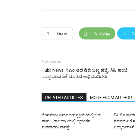
WhatsApp
T
Share
Previous article
Hubli News: ಸಿಎಂ ಆದ ಡಿಕೆ: ಬಣ್ಣ ಹಚ್ಚಿ, ಸಿಹಿ ಹಂಚಿ
ಸಂಭ್ರಮಾಚರಣೆ ಮಾಡಿದ ಅಭಿಮಾನಿಗಳು
RELATED ARTICLES
MORE FROM AUTHOR
ಬೆಂಗಳೂರು ಎಸ್‌ಐಆರ್ ಪ್ರಕ್ರಿಯೆಯಲ್ಲಿ ಬಿಗ್
ಟಿವಿಕೆ ಸರ್ಕ
ಶಾಕ್ – ರಾಜಧಾನಿಯಲ್ಲಿ ಲಕ್ಷಾಂತರ
ನವವಧುವಿಗೆ 8 
ಮತದಾರರು ನಾಪತ್ತೆ!
ವಿದ್ಯಾರ್ಥಿಗಳಿಗ