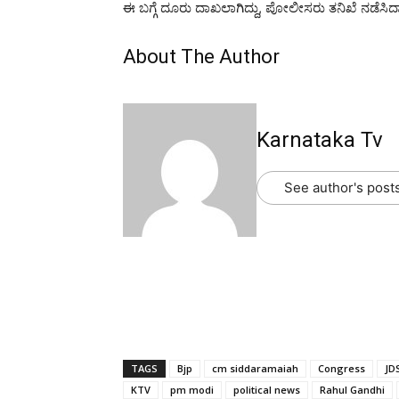
ಈ ಬಗ್ಗೆ ದೂರು ದಾಖಲಾಗಿದ್ದು, ಪೋಲೀಸರು ತನಿಖೆ ನಡೆಸಿದ್ದಾ
About The Author
Karnataka Tv
See author's post
TAGS
Bjp
cm siddaramaiah
Congress
JD
KTV
pm modi
political news
Rahul Gandhi