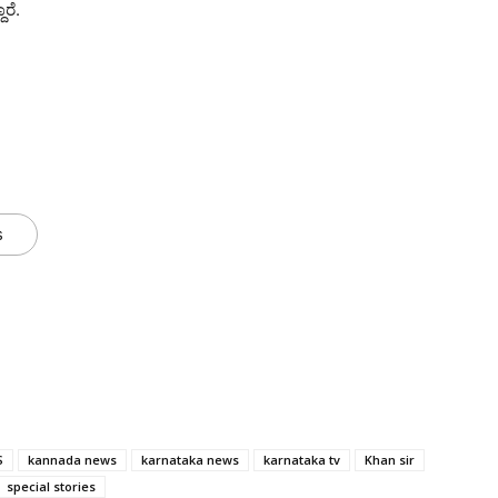
ರೆ.
s
S
kannada news
karnataka news
karnataka tv
Khan sir
special stories