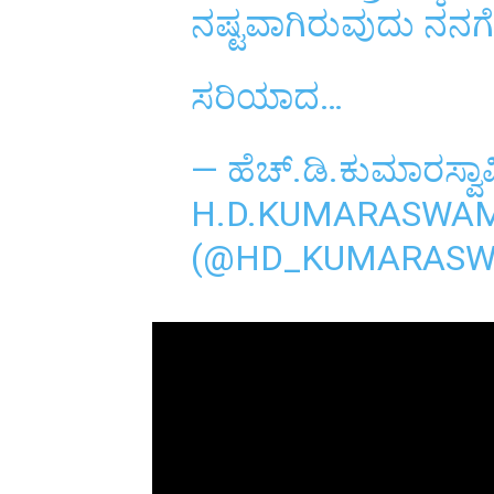
ನಷ್ಟವಾಗಿರುವುದು ನನಗ
ಸರಿಯಾದ…
— ಹೆಚ್.ಡಿ.ಕುಮಾರಸ್ವಾಮ
H.D.KUMARASWA
(@HD_KUMARAS