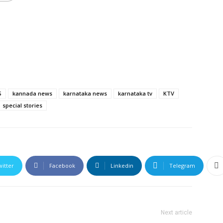
S
kannada news
karnataka news
karnataka tv
KTV
special stories
witter
Facebook
Linkedin
Telegram
Next article