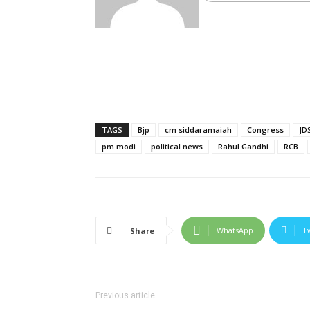
TAGS
Bjp
cm siddaramaiah
Congress
JD
pm modi
political news
Rahul Gandhi
RCB
WhatsApp
T
Share
Previous article