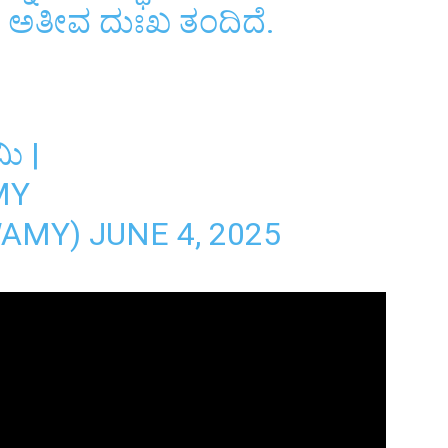
ೆ ಅತೀವ ದುಃಖ ತಂದಿದೆ.
ಿ |
MY
WAMY)
JUNE 4, 2025