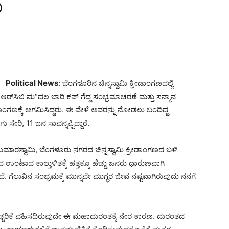
ಿ
Political News
: ಬೆಂಗಳೂರಿನ ಚಿನ್ನಸ್ವಾಮಿ ಕ್ರೀಡಾಂಗಣದಲ್ಲಿ
ಿ ಆರ್‌ಸಿಬಿ ಮ“ದಲ ಬಾರಿ ಕಪ್ ಗೆದ್ದ ಸಂಭ್ರಮಾಚರಣೆ ಮತ್ತು ಸನ್ಮಾನ
್ರೀಡಾಂಗಣಕ್ಕೆ ಆಗಮಿಸಿದ್ದರು. ಈ ವೇಳೆ ಅವರನ್ನು ನೋಡಲು ಬಂದಿದ್ದ
ರಿ, 11 ಜನ ಸಾವನ್ನಪ್ಪಿದ್ದಾರೆ.
ುಮಾರಸ್ವಾಮಿ, ಬೆಂಗಳೂರು ನಗರದ ಚಿನ್ನಸ್ವಾಮಿ ಕ್ರೀಡಾಂಗಣದ ಬಳಿ
ಉಂಟಾದ ಕಾಲ್ತುಳಿತಕ್ಕೆ ಹತ್ತಕ್ಕೂ ಹೆಚ್ಚು ಜನರು ಧಾರುಣವಾಗಿ
ದೆ. ಗೆಲುವಿನ ಸಂಭ್ರಮಕ್ಕೆ ಮುನ್ನವೇ ಮುಗ್ಧರ ಜೀವ ನಷ್ಟವಾಗಿರುವುದು ನನಗೆ
ೆಚ್ಚರಿಕೆ ವಹಿಸದಿರುವುದೇ ಈ ಮಹಾದುರಂತಕ್ಕೆ ನೇರ ಕಾರಣ. ದುರಂತದ