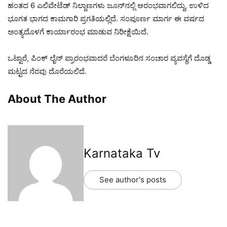
ಹಂತದ 6 ಎಲಿವೇಟೆಡ್ ನಿಲ್ದಾಣಗಳು ಜೂನ್‌ನಲ್ಲಿ ಆರಂಭವಾಗಲಿದ್ದು, ಉಳಿದ
ಭೂಗತ ಭಾಗದ ಕಾಮಗಾರಿ ಪ್ರಗತಿಯಲ್ಲಿದೆ. ಸಂಪೂರ್ಣ ಮಾರ್ಗ ಈ ವರ್ಷದ
ಅಂತ್ಯದೊಳಗೆ ಕಾರ್ಯಾರಂಭ ಮಾಡುವ ನಿರೀಕ್ಷೆಯಿದೆ.
ಒಟ್ಟಾರೆ, ಪಿಂಕ್ ಲೈನ್ ಪ್ರಾರಂಭವಾದರೆ ಬೆಂಗಳೂರಿನ ಸಂಚಾರ ವ್ಯವಸ್ಥೆಗೆ ದೊಡ್ಡ
ಮಟ್ಟದ ನೆರವು ದೊರೆಯಲಿದೆ.
About The Author
Karnataka Tv
See author's posts