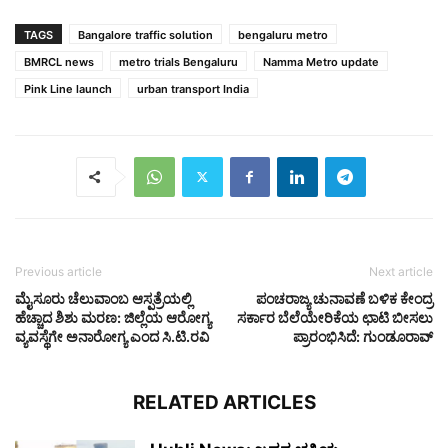
TAGS
Bangalore traffic solution
bengaluru metro
BMRCL news
metro trials Bengaluru
Namma Metro update
Pink Line launch
urban transport India
Previous article
Next article
ಮೈಸೂರು ಚೆಲುವಾಂಬ ಆಸ್ಪತ್ರೆಯಲ್ಲಿ
ಪಂಚರಾಜ್ಯ ಚುನಾವಣೆ ಬಳಿಕ ಕೇಂದ್ರ
ಹೆಚ್ಚಾದ ಶಿಶು ಮರಣ: ಜಿಲ್ಲೆಯ ಆರೋಗ್ಯ
ಸರ್ಕಾರ ಬೆಲೆಯೇರಿಕೆಯ ಛಾಟಿ ಬೀಸಲು
ವ್ಯವಸ್ಥೆಗೇ ಅನಾರೋಗ್ಯ ಎಂದ ಸಿ.ಟಿ.ರವಿ
ಪ್ರಾರಂಭಿಸಿದೆ: ಗುಂಡೂರಾವ್
RELATED ARTICLES