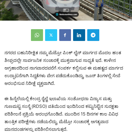
ನಗರದ ಬಹುನಿರೀಕ್ಷಿತ ನಮ್ಮ ಮೆಟ್ರೋ ಪಿಂಕ್ ಲೈನ್ ಮಾರ್ಗದ ಮೊದಲ ಹಂತ
ಶೀಘ್ರದಲ್ಲೇ ಸಾರ್ವಜನಿಕ ಸಂಚಾರಕ್ಕೆ ಮುಕ್ತವಾಗುವ ಸಾಧ್ಯತೆ ಇದೆ. ಕಾಳೇನ
ಅಗ್ರಹಾರದಿಂದ ನಾಗವಾರದವರೆಗೆ ಸಂಪರ್ಕ ಕಲ್ಪಿಸುವ ಈ ಮಹತ್ವದ ಮಾರ್ಗದ
ಉದ್ಘಾಟನೆಗಾಗಿ ಸಿದ್ಧತೆಗಳು ವೇಗ ಪಡೆದುಕೊಂಡಿದ್ದು, ಜೂನ್ ತಿಂಗಳಲ್ಲಿ ಸೇವೆ
ಆರಂಭಿಸುವ ನಿರೀಕ್ಷೆ ವ್ಯಕ್ತವಾಗಿದೆ.
ಈ ಹಿನ್ನೆಲೆಯಲ್ಲಿ ಕೇಂದ್ರ ರೈಲ್ವೆ ಇಲಾಖೆಯ ಸಂಶೋಧನಾ ವಿನ್ಯಾಸ ಮತ್ತು
ಗುಣಮಟ್ಟ ಸಂಸ್ಥೆ (RDSO) ವತಿಯಿಂದ ಇಂದಿನಿಂದ ಕಟ್ಟುನಿಟ್ಟಿನ ಸುರಕ್ಷತಾ
ಪರಿಶೀಲನೆ ಪ್ರಕ್ರಿಯೆ ಆರಂಭಗೊಂಡಿದೆ. ಮುಂದಿನ 15 ದಿನಗಳ ಕಾಲ ವಿವಿಧ
ತಾಂತ್ರಿಕ ಪರೀಕ್ಷೆಗಳು ನಡೆಯಲಿದ್ದು, ಮೆಟ್ರೋ ಸಂಚಾರಕ್ಕೆ ಅಗತ್ಯವಾದ
ಮಾನದಂಡಗಳನ್ನು ಪರಿಶೀಲಿಸಲಾಗುತ್ತದೆ.