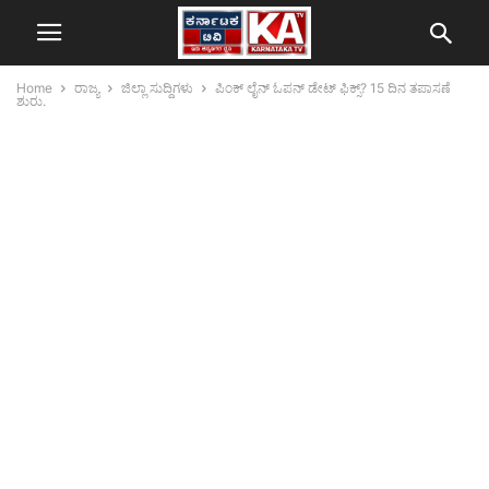
Home
ರಾಜ್ಯ
ಜಿಲ್ಲಾ ಸುದ್ದಿಗಳು
ಪಿಂಕ್ ಲೈನ್ ಓಪನ್ ಡೇಟ್ ಫಿಕ್ಸ್? 15 ದಿನ ತಪಾಸಣೆ
ಶುರು.