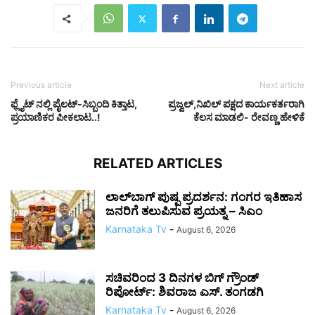
Previous article
Next article
ಫ್ಲೈಟ್ ನಲ್ಲಿ ಪೈಲಟ್-ಸಿಬ್ಬಂದಿ ಕಿತ್ತಾಟ,
ಪ್ರಜ್ವಲ್,ನಿಖಿಲ್ ಪಕ್ಷದ ಕಾರ್ಯಕರ್ತರಾಗಿ
ಪ್ರಯಾಣಿಕರ ಪೀಕಲಾಟ..!
ಕೆಲಸ ಮಾಡಲಿ- ರೇವಣ್ಣ ಹೇಳಿಕೆ
RELATED ARTICLES
ಲಾಲ್‌ಬಾಗ್ ಪುಷ್ಪ ಪ್ರದರ್ಶನ: ಗಂಗರ ಇತಿಹಾಸ
ಜನರಿಗೆ ತಲುಪಿಸುವ ಪ್ರಯತ್ನ – ಸಿಎಂ
Karnataka Tv
-
August 6, 2026
ಸಚಿವರಿಂದ 3 ದಿನಗಳ ಬಿಗ್ ಗ್ರೌಂಡ್
ರಿಪೋರ್ಟ್: ಶಿವರಾಜ ಎಸ್. ತಂಗಡಗಿ
Karnataka Tv
-
August 6, 2026