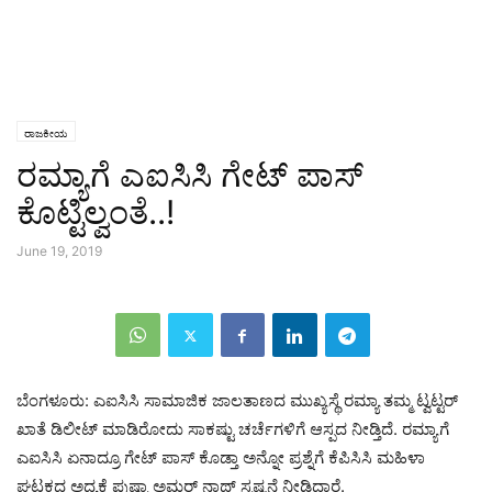
ರಾಜಕೀಯ
ರಮ್ಯಾಗೆ ಎಐಸಿಸಿ ಗೇಟ್ ಪಾಸ್
ಕೊಟ್ಟಿಲ್ವಂತೆ..!
June 19, 2019
ಬೆಂಗಳೂರು: ಎಐಸಿಸಿ ಸಾಮಾಜಿಕ ಜಾಲತಾಣದ ಮುಖ್ಯಸ್ಥೆ ರಮ್ಯಾ ತಮ್ಮ ಟ್ವಟ್ಟರ್
ಖಾತೆ ಡಿಲೀಟ್ ಮಾಡಿರೋದು ಸಾಕಷ್ಟು ಚರ್ಚೆಗಳಿಗೆ ಆಸ್ಪದ ನೀಡ್ತಿದೆ. ರಮ್ಯಾಗೆ
ಎಐಸಿಸಿ ಏನಾದ್ರೂ ಗೇಟ್ ಪಾಸ್ ಕೊಡ್ತಾ ಅನ್ನೋ ಪ್ರಶ್ನೆಗೆ ಕೆಪಿಸಿಸಿ ಮಹಿಳಾ
ಘಟಕದ ಅಧ್ಯಕ್ಷೆ ಪುಷ್ಪಾ ಅಮರ್ ನಾಥ್ ಸ್ಪಷ್ಟನೆ ನೀಡಿದ್ದಾರೆ.