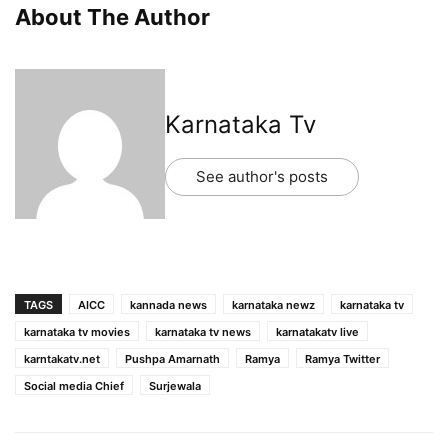
About The Author
Karnataka Tv
See author's posts
TAGS
AICC
kannada news
karnataka newz
karnataka tv
karnataka tv movies
karnataka tv news
karnatakatv live
karntakatv.net
Pushpa Amarnath
Ramya
Ramya Twitter
Social media Chief
Surjewala