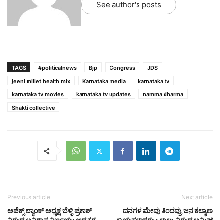
See author's posts
TAGS
#politicalnews
Bjp
Congress
JDS
jeeni millet health mix
Karnataka media
karnataka tv
karnataka tv movies
karnataka tv updates
namma dharma
Shakti collective
Previous article
Next article
ಅಪೆಕ್ಸ್ ಬ್ಯಾಂಕ್ ಅಧ್ಯಕ್ಷ ಬೆಳ್ಳಿ ಪ್ರಕಾಶ್
ದನಗಳ ಮೇವು ತಿಂದವ್ರು ಜನ ಕಲ್ಯಾಣ
ವಿರುದ್ಧ ಅವಿಶ್ವಾಸ ನಿರ್ಣಯ: ಅಧ್ಯಕ್ಷರ
ಬಯಸಲಾರರು : ಲಾಲು ವಿರುದ್ಧ ಅಮಿತ್‌