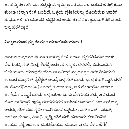
ಹಾಡನ್ನು ರೆಕಾರ್ಡ್ ಮಾಡುತ್ತಿದ್ದೇವೆ. ಇನ್ನೂ ಅವರ ಮೊದಲ ಹಾಡಿನ ಲಿರಿಕ್ಸ್ ಕೂಡ
ತುಂಬಾ ಚೆನ್ನಾಗಿ ಕೇಳಿ ಬಂದಿದೆ. ಒಳ್ಳೆಯ ಪ್ರತಿಭೆಯನ್ನು ಹೊಂದಿರುವ ಅವರಿಗೆ
ಶುಭವಾಗಲಿ. ಈ ಯುಗಾದಿ ಹಬ್ಬದಿಂದ ಅವರ ಜೀವನ ಉತ್ತಮವಾಗಿರಲಿ ಎಂದು
ಜನ್ಯ ಹರಸಿದ್ದಾರೆ.
ನಿಮ್ಮ ಅವಕಾಶ ನನ್ನ ಜೀವನ ಬದಲಾಯಿಸಬಹುದು..!
ಅರ್ಜನ್‌ ಜನ್ಯರವರ ಈ ಮಾತುಗಳನ್ನು ಕೇಳಿ ಸಂತಸ ವ್ಯಕ್ತಪಡಿಸಿರುವ ಬಾಳು
ಬೆಳಗುಂದಿ, ಸರ್‌ ನೀವು ಕೊಟ್ಟ ಅವಕಾಶ ನನ್ನ ಜೀವನವನ್ನೇ ಬದಲಾಯಿಸಿ
ಬಿಡಬಹುದು. ಯಾವುದೇ ಭೇದ ಭಾವವಿಲ್ಲದೆ ಎಲ್ಲರನ್ನೂ ಒಂದೇ ರೀತಿಯಲ್ಲಿ
ಕಾಣುವ ಮ್ಯೂಸಿಕ್‌ ಡೈರೆಕ್ಟರ್‌ ಅಂದ್ರೆ ಜನ್ಯ ಸರ್‌ ಎಂದು ಭಾವುಕರಾಗಿದ್ದಾರೆ. ನನಗೆ
ಈ ಮೊದಲಿನಿಂದಲೂ ನೀವಂದ್ರೆ ತುಂಬಾ ಇಷ್ಟ, ಆಗ ಹೇಗಿದ್ದರೋ ಈಗಲೂ
ಹಾಗೆಯೇ ಇದ್ದಾರೆ ಎಂದು ಜನ್ಯ ಕುರಿತು ಬಾಳು ಬೆಳಗುಂದಿ ತಮ್ಮ ಅಭಿಮಾನ
ಹೊರ ಹಾಕಿದ್ದಾರೆ. ಇನ್ನೂ ಚಂದನವನದ ಸಂಗೀತ ಲೋಕದಲ್ಲಿ ಅರ್ಜುನ್ ಜನ್ಯ
ಅವರು, ಸರಿಗಮಪ ಸ್ಪರ್ಧಿಗಳಾಗಿ ಬಂದ ಐಶ್ವರ್ಯ, ಜಸ್ ಕರಣ್, ಸುನಿಲ್,
ಅಂಕಿತಾ ಕುಂದು, ಶಿವಾನಿ, ಪೃಥ್ವಿ ಭಟ್ ಸೇರಿ ಹಲವಾರು ಕಲಾವಿದರಿಗೆ
ಹಾಡುವುದಕ್ಕೆ ಅವಕಾಶ ಮಾಡಿಕೊಡುವ ಮೂಲಕ ಅವರ ಬೆಳವಣಿಗೆಗೆ