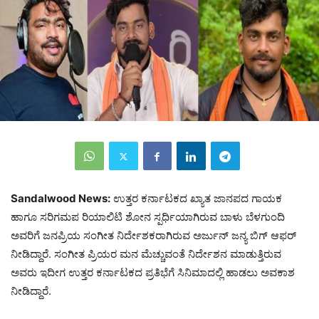
Sandalwood News:
ಉತ್ತರ ಕರ್ನಾಟಕದ ಖ್ಯಾತ ಜಾನಪದ ಗಾಯಕ
ಹಾಗೂ ಸರಿಗಮಪ ರಿಯಾಲಿಟಿ ಶೋನ ಸ್ಪರ್ಧಿಯಾಗಿರುವ ಬಾಳು ಬೆಳಗುಂದಿ
ಅವರಿಗೆ ಜನಪ್ರಿಯ ಸಂಗೀತ ನಿರ್ದೇಶಕರಾಗಿರುವ ಅರ್ಜುನ್‌ ಜನ್ಯ ಬಿಗ್‌ ಆಫರ್‌
ನೀಡಿದ್ದಾರೆ. ಸಂಗೀತ ಪ್ರಿಯರ ಮನ ಮೆಚ್ಚುವಂತೆ ನಿರ್ದೇಶನ ಮಾಡುತ್ತಿರುವ
ಅವರು ಇದೀಗ ಉತ್ತರ ಕರ್ನಾಟಕದ ಪ್ರತಿಭೆಗೆ ಸಿನಿಮಾದಲ್ಲಿ ಹಾಡಲು ಅವಕಾಶ
ನೀಡಿದ್ದಾರೆ.