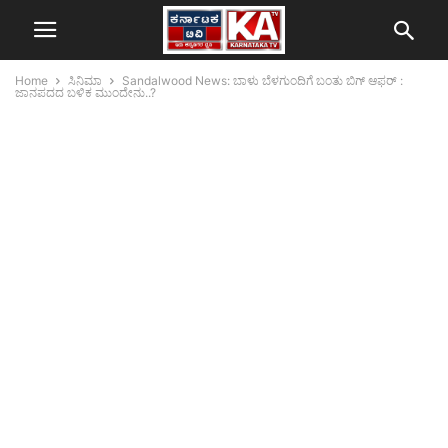
Home
ಸಿನಿಮಾ
Sandalwood News: ಬಾಳು ಬೆಳಗುಂದಿಗೆ ಬಂತು ಬಿಗ್‌ ಆಫರ್‌ :
ಜಾನಪದದ ಬಳಿಕ ಮುಂದೇನು..?