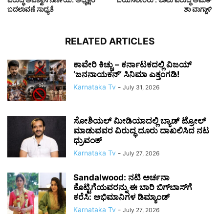
ಬದಲಾವಣೆ ಸಾಧ್ಯತೆ
ಶಾ ವಾಗ್ದಾಳಿ
RELATED ARTICLES
ಕಾವೇರಿ ಕಿಚ್ಚು – ಕರ್ನಾಟಕದಲ್ಲಿ ವಿಜಯ್
‘ಜನನಾಯಕನ್’ ಸಿನಿಮಾ ಎತ್ತಂಗಡಿ!
Karnataka Tv
-
July 31, 2026
ಸೋಶಿಯಲ್ ಮೀಡಿಯಾದಲ್ಲಿ ಬ್ಯಾಡ್ ಟ್ರೋಲ್
ಮಾಡುವವರ ವಿರುದ್ಧ ದೂರು ದಾಖಲಿಸಿದ ನಟ
ಧ್ರುವಂತ್
Karnataka Tv
-
July 27, 2026
Sandalwood: ನಟಿ ಅರ್ಚನಾ
ಕೊಟ್ಟಿಗೆಯವರನ್ನು ಈ ಬಾರಿ ಬಿಗ್‌ಬಾಸ್‌ಗೆ
ಕರೆಸಿ: ಅಭಿಮಾನಿಗಳ ಡಿಮ್ಯಾಂಡ್
Karnataka Tv
-
July 27, 2026