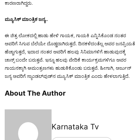
ಕಾರಣರಾಗಿದ್ದರು.
ಮ್ಯೂಸಿಕ್‌ ಮಾಂತ್ರಿಕ ಜನ್ಯ..
ಈ ಚಿತ್ರ ಲೋಕದಲ್ಲಿ ಹಾಡು ಹೇಳಿ ಗಾಯಕ, ಗಾಯಕಿ ಎನ್ನಿಸಿಕೊಂಡ ನಂತರ
ಅವರಿಗೆ ಸಿಗುವ ಬೆಲೆಯೇ ದೊಡ್ಡದಾಗಿರುತ್ತದೆ. ದಿನಕಳೆದಂತೆಲ್ಲ ಅವರ ಜನಪ್ರಿಯತೆ
ಹೆಚ್ಚಾಗುತ್ತದೆ, ಇದಾದ ನಂತರ ಅವರಿಗೆ ಹಲವು ಸಿನಿಮಾಗಳಿಗೆ ಹಾಡುವುದಕ್ಕೆ
ಚಾನ್ಸ್ ಬಂದೇ ಬರುತ್ತವೆ. ಇನ್ನೂ ಹಲವು ವೇದಿಕೆ ಕಾರ್ಯಕ್ರಮಗಳಿಗೂ ಅವರ
ಗಾಯನಕ್ಕಾಗಿ ಆಮಂತ್ರಣಗಳು ಹುಡುಕಿಕೊಂಡು ಬರುತ್ತವೆ. ಹೀಗಾಗಿ, ಅರ್ಜುನ್
ಜನ್ಯ ಅವರಿಗೆ ಸ್ಯಾಂಡಲ್‌ವುಡ್‌ನ ಮ್ಯೂಸಿಕ್‌ ಮಾಂತ್ರಿಕ ಎಂದು ಹೇಳಲಾಗುತ್ತಿದೆ.
About The Author
Karnataka Tv