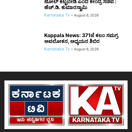
ಟೋಲ್ ಕಟ್ಟಬೇಡಿ ಎಂದ ಕೇಂದ್ರ ಸಚಿವ :
ಹೆಚ್.ಡಿ. ಕುಮಾರಸ್ವಾಮಿ
Karnataka Tv
-
August 8, 2026
Koppala News: 371ಜೆ ಕಲಂ ಸಮಗ್ರ
ಅವಲೋಕನ, ಅಧ್ಯಯನ ಶಿಬಿರ
Karnataka Tv
-
August 8, 2026