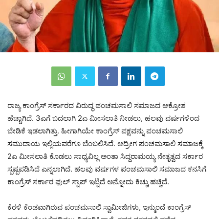
ರಾಜ್ಯ ಕಾಂಗ್ರೆಸ್ ಸರ್ಕಾರದ ವಿರುದ್ಧ ಪಂಚಮಸಾಲಿ ಸಮಾಜದ ಆಕ್ರೋಶ
ಹೆಚ್ಚಾಗಿದೆ. 3ಎಗೆ ಬದಲಾಗಿ 2ಎ ಮೀಸಲಾತಿ ನೀಡಲು, ಹಲವು ವರ್ಷಗಳಿಂದ
ಬೇಡಿಕೆ ಇಡಲಾಗಿತ್ತು. ಹೀಗಾಗಿಯೇ ಕಾಂಗ್ರೆಸ್ ಪಕ್ಷವನ್ನು ಪಂಚಮಸಾಲಿ
ಸಮುದಾಯ ಇಲ್ಲಿಯವರೆಗೂ ಬೆಂಬಲಿಸಿದೆ. ಆದ್ರೀಗ ಪಂಚಮಸಾಲಿ ಸಮಾಜಕ್ಕೆ
2ಎ ಮೀಸಲಾತಿ ಕೊಡಲು ಸಾಧ್ಯವಿಲ್ಲ ಅಂತಾ ಸಿದ್ದರಾಮಯ್ಯ ನೇತೃತ್ವದ ಸರ್ಕಾರ
ಸ್ಪಷ್ಪಪಡಿಸಿದೆ ಎನ್ನಲಾಗಿದೆ. ಹಲವು ವರ್ಷಗಳ ಪಂಚಮಸಾಲಿ ಸಮಾಜದ ಕನಸಿಗೆ
ಕಾಂಗ್ರೆಸ್ ಸರ್ಕಾರ ಫುಲ್ ಸ್ಟಾಪ್ ಇಟ್ಟಿದೆ ಅನ್ನೋದು ಕಿಚ್ಚು ಹಚ್ಚಿದೆ.
ಕೆರಳಿ ಕೆಂಡವಾಗಿರುವ ಪಂಚಮಸಾಲಿ ಸ್ವಾಮೀಜಿಗಳು, ಇನ್ಮುಂದೆ ಕಾಂಗ್ರೆಸ್‌