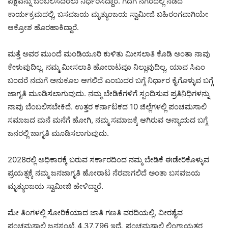
ಪಕ್ಷವನ್ನು ಬೆಂಬಲಿಸದಿರಲು ನಿರ್ಧರಿಸಿದ್ದಾರೆ. ಗದಗ ನಗರದಲ್ಲಿ ನಡೆದ
ಕಾರ್ಯಕ್ರಮದಲ್ಲಿ, ಬಸವಜಯ ಮೃತ್ಯುಂಜಯ ಸ್ವಾಮೀಜಿ ಬಹಿರಂಗವಾಗಿಯೇ
ಆಕ್ರೋಶ ಹೊರಹಾಕಿದ್ದಾರೆ.
ಮತ್ತೆ ಅವರ ಮುಂದೆ ಮಂಡಿಯೂರಿ ಕುಳಿತು ಮೀಸಲಾತಿ ಕೊಡಿ ಅಂತಾ ನಾವು
ಕೇಳುವುದಿಲ್ಲ. ನಮ್ಮ ಮೀಸಲಾತಿ ಹೋರಾಟವೂ ನಿಲ್ಲುವುದಿಲ್ಲ. ಯಾವ ಸಿಎಂ
ಬಂದರೆ ನಮಗೆ ಅನುಕೂಲ ಆಗಲಿದೆ ಎಂಬುದರ ಬಗ್ಗೆ ನಿರ್ಧಾರ ಕೈಗೊಳ್ಳುವ ಬಗ್ಗೆ
ಜಾಗೃತಿ ಮೂಡಿಸಲಾಗುವುದು. ನಮ್ಮ ಬೇಡಿಕೆಗಳಿಗೆ ಸ್ಪಂದಿಸುವ ಪ್ರತಿನಿಧಿಗಳನ್ನು
ನಾವು ಬೆಂಬಲಿಸಬೇಕಿದೆ. ಉತ್ತರ ಕರ್ನಾಟಕದ 10 ಜಿಲ್ಲೆಗಳಲ್ಲಿ ಪಂಚಮಸಾಲಿ
ಸಮಾಜದ ಮನೆ ಮನೆಗೆ ಹೋಗಿ, ನಮ್ಮ ಸಮಾಜಕ್ಕೆ ಆಗಿರುವ ಅನ್ಯಾಯದ ಬಗ್ಗೆ
ಜನರಲ್ಲಿ ಜಾಗೃತಿ ಮೂಡಿಸಲಾಗುವುದು.
2028ರಲ್ಲಿ ಅಧಿಕಾರಕ್ಕೆ ಬರುವ ಸರ್ಕಾರದಿಂದ ನಮ್ಮ ಬೇಡಿಕೆ ಈಡೇರಿಕೊಳ್ಳುವ
ಪ್ರಯತ್ನಕ್ಕೆ ನಮ್ಮ ಜನಜಾಗೃತಿ ಹೋರಾಟ ನೆರವಾಗಲಿದೆ ಅಂತಾ ಬಸವಜಯ
ಮೃತ್ಯುಂಜಯ ಸ್ವಾಮೀಜಿ ಹೇಳಿದ್ದಾರೆ.
ಮೇ ತಿಂಗಳಲ್ಲಿ ಸೋರಿಕೆಯಾದ ಜಾತಿ ಗಣತಿ ವರದಿಯಲ್ಲಿ, ವೀರಶೈವ
ಪಂಚಮಸಾಲಿ ಜನಸಂಖ್ಯೆ 4,37,796 ಇದ್ರೆ, ಪಂಚಮಸಾಲಿ ಲಿಂಗಾಯತರ