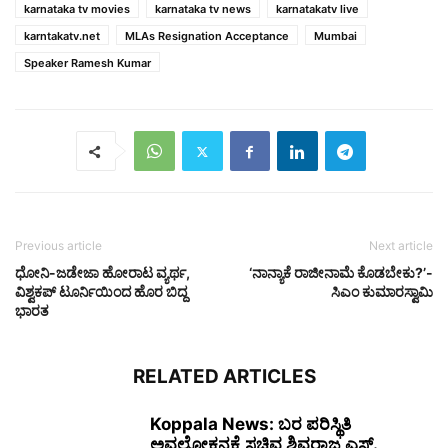
karnataka tv movies
karnataka tv news
karnatakatv live
karntakatv.net
MLAs Resignation Acceptance
Mumbai
Speaker Ramesh Kumar
Previous article
Next article
ಧೋನಿ-ಜಡೇಜಾ ಹೋರಾಟ ವ್ಯರ್ಥ,
‘ನಾನ್ಯಾಕೆ ರಾಜೀನಾಮೆ ಕೊಡಬೇಕು?’-
ವಿಶ್ವಕಪ್ ಟೂರ್ನಿಯಿಂದ ಹೊರ ಬಿದ್ದ
ಸಿಎಂ ಕುಮಾರಸ್ವಾಮಿ
ಭಾರತ
RELATED ARTICLES
Koppala News: ಬರ ಪರಿಸ್ಥಿತಿ
ಅವಲೋಕನಕ್ಕೆ ಸಚಿವ ಶಿವರಾಜ ಎಸ್.