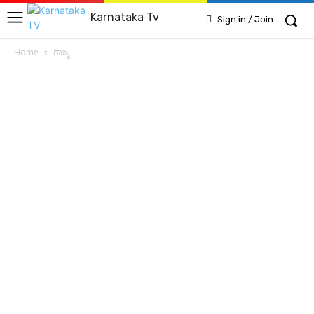
Karnataka Tv
Sign in / Join
Home
ರಾಜ್ಯ